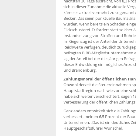
nächsten 30 Tage ausreicht, von 8,3 Proz
sich in dieser Zunahme die aktuelle Ver
käme es aktuell vermehrt zu sogenann
Becker. Das seien punktuelle Baumaßn
würden, wenn bereits ein Schaden einge
Flickschusterei. Er fordert statt solch
Instandsetzung von Straßen und Rohrle
Im Gegenzug ist der Anteil der Unterneh
Reichweite verfügen, deutlich zurückgeg
befragten BIBB-Mitgliedsunternehmen an,
lag der Anteil bei der diesjährigen Befr
dieser Entwicklung ein mögliches Anzeic
und Brandenburg.
Zahlungsmoral der öffentlichen Hand
Obwohl derzeit die Steuereinnahmen s
Hauptstadtregion nach wie vor eine sch
habe sich weiter verschlechtert, sagen 
Verbesserung der öffentlichen Zahlungsm
Ganz anders entwickelt sich die Zahlung
verbessert, meinen 6,5 Prozent der Bau
Unternehmen. „Das ist ein deutliches Zei
Hauptgeschäftsführer Wunschel.