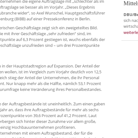
ternehmen die eigene Auftragslage mit „schlechter als im
Mittel
Auftragslage sei besser als im Vorjahr. „Dieses Ergebnis
aubranche wider“, so Axel Wunschel, Hauptgeschäftsführer
DBU/Be
nburg (BIBB) auf einer Pressekonferenz in Berlin.
sich na
wirtscha
schen Geschäftslage zeigt sich ein zweigeteiltes Bild.
weiterl
 mit ihrer Geschäftslage „sehr zufrieden“ sind, im
punkte auf 6,3 Prozent gestiegen ist, wuchs ebenfalls der
eschäftslage unzufrieden sind – um drei Prozentpunkte
n in der Hauptstadtregion auf Expansion. Der Anteil der
wollen, ist im Vergleich zum Vorjahr deutlich von 12,5
eich stieg der Anteil der Unternehmen, die ihr Personal
nt. Nur knapp mehr als die Hälfte, nämlich 53,1 Prozent
urumfrage keine Veränderung ihres Personalbestandes.
e der Auftragsbestände ist uneinheitlich. Zum einen gaben
hr an, dass ihre Auftragsbestände für mehr als sechs
rozentpunkte von 39,6 Prozent auf 41,2 Prozent. Laut
bergen sich hinter dieser Zunahme vor allem große,
einzig Hochbauunternehmen profitieren.
 Unternehmen mit einem Auftragsbestand, der für die