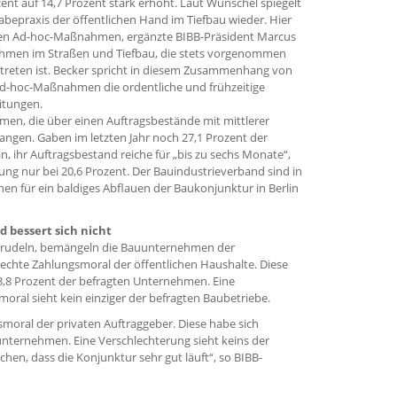
ent auf 14,7 Prozent stark erhöht. Laut Wunschel spiegelt
gabepraxis der öffentlichen Hand im Tiefbau wieder. Hier
ten Ad-hoc-Maßnahmen, ergänzte BIBB-Präsident Marcus
ahmen im Straßen und Tiefbau, die stets vorgenommen
treten ist. Becker spricht in diesem Zusammenhang von
er Ad-hoc-Maßnahmen die ordentliche und frühzeitige
itungen.
men, die über einen Auftragsbestände mit mittlerer
angen. Gaben im letzten Jahr noch 27,1 Prozent der
 ihr Auftragsbestand reiche für „bis zu sechs Monate“,
agung nur bei 20,6 Prozent. Der Bauindustrieverband sind in
hen für ein baldiges Abflauen der Baukonjunktur in Berlin
 bessert sich nicht
prudeln, bemängeln die Bauunternehmen der
lechte Zahlungsmoral der öffentlichen Haushalte. Diese
13,8 Prozent der befragten Unternehmen. Eine
oral sieht kein einziger der befragten Baubetriebe.
smoral der privaten Auftraggeber. Diese habe sich
unternehmen. Eine Verschlechterung sieht keins der
chen, dass die Konjunktur sehr gut läuft“, so BIBB-