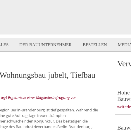
LLES
DER BAUUNTERNEHMER
BESTELLEN
MEDI
Ver
 Wohnungsbau jubelt, Tiefbau
Hohe 
egt Ergebnisse einer Mitgliederbefragung vor
Bauwi
weiterl
Region Berlin-Brandenburg ist tief gespalten. Während die
e gute Auftragslage freuen, kämpfen
er schwächelnden Konjunktur. Das bestätigen die
frage des Bauindustrieverbandes Berlin-Brandenburg.
Bauwir