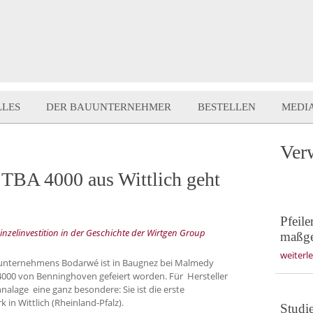
LLES
DER BAUUNTERNEHMER
BESTELLEN
MEDI
Ver
 TBA 4000 aus Wittlich geht
Pfeil
inzelinvestition in der Geschichte der Wirtgen Group
maßge
weiterl
unternehmens Bodarwé ist in Baugnez bei Malmedy
 4000 von Benninghoven gefeiert worden. Für Hersteller
alage eine ganz besondere: Sie ist die erste
n Wittlich (Rheinland-Pfalz).
Studie