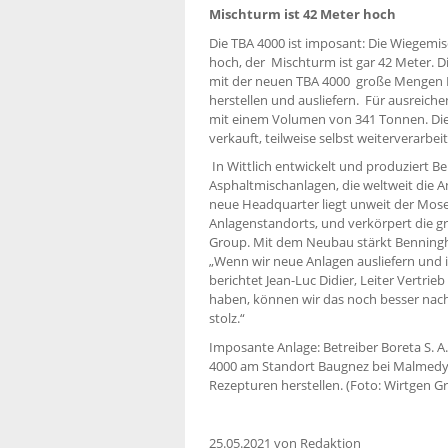
Mischturm ist 42 Meter hoch
Die TBA 4000 ist imposant: Die Wiegemisc
hoch, der Mischturm ist gar 42 Meter. 
mit der neuen TBA 4000 große Mengen M
herstellen und ausliefern. Für ausreiche
mit einem Volumen von 341 Tonnen. Die 
verkauft, teilweise selbst weiterverarbeit
In Wittlich entwickelt und produziert
Asphaltmischanlagen, die weltweit die
neue Headquarter liegt unweit der Mosel
Anlagenstandorts, und verkörpert die gr
Group. Mit dem Neubau stärkt Benningh
„Wenn wir neue Anlagen ausliefern und in
berichtet Jean-Luc Didier, Leiter Vertri
haben, können wir das noch besser nach
stolz.“
Imposante Anlage: Betreiber Boreta S. 
4000 am Standort Baugnez bei Malmedy d
Rezepturen herstellen. (Foto: Wirtgen G
25.05.2021
von Redaktion