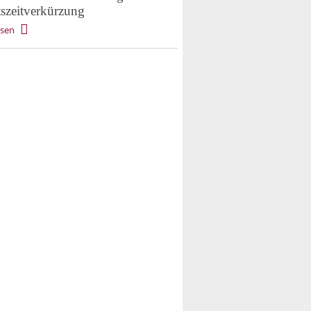
tszeitverkürzung
esen