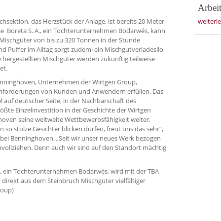
Arbei
hsektion, das Herzstück der Anlage, ist bereits 20 Meter
weiterl
Die Boreta S. A., ein Tochterunternehmen Bodarwés, kann
ischgüter von bis zu 320 Tonnen in der Stunde
nd Puffer im Alltag sorgt zudemi ein Mischgutverladesilo
hergestellten Mischgüter werden zukünftig teilweise
et.
 Benninghoven, Unternehmen der Wirtgen Group,
 Anforderungen von Kunden und Anwendern erfüllen. Das
 auf deutscher Seite, in der Nachbarschaft des
ößte Einzelinvestition in der Geschichte der Wirtgen
oven seine weltweite Wettbewerbsfähigkeit weiter.
 so stolze Gesichter blicken dürfen, freut uns das sehr“,
eb bei Benninghoven. „Seit wir unser neues Werk bezogen
vollziehen. Denn auch wir sind auf den Standort mächtig
A., ein Tochterunternehmen Bodarwés, wird mit der TBA
irekt aus dem Steinbruch Mischgüter vielfältiger
roup)