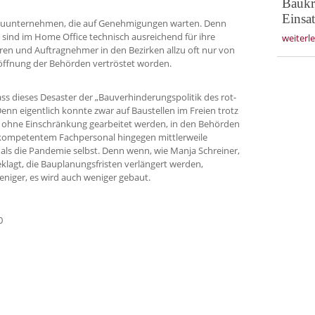
Baukre
Einsa
auunternehmen, die auf Genehmigungen warten. Denn
sind im Home Office technisch ausreichend für ihre
weiterl
rren und Auftragnehmer in den Bezirken allzu oft nur von
öffnung der Behörden vertröstet worden.
ss dieses Desaster der „Bauverhinderungspolitik des rot-
 Denn eigentlich konnte zwar auf Baustellen im Freien trotz
 ohne Einschränkung gearbeitet werden, in den Behörden
 kompetentem Fachpersonal hingegen mittlerweile
als die Pandemie selbst. Denn wenn, wie Manja Schreiner,
klagt, die Bauplanungsfristen verlängert werden,
niger, es wird auch weniger gebaut.
0