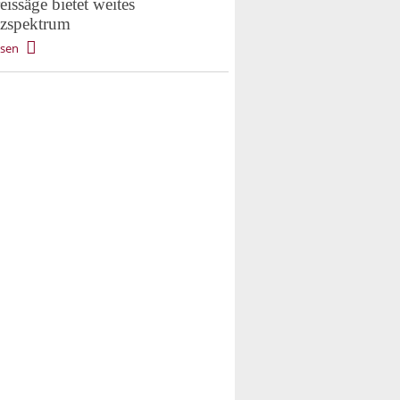
issäge bietet weites
tzspektrum
esen