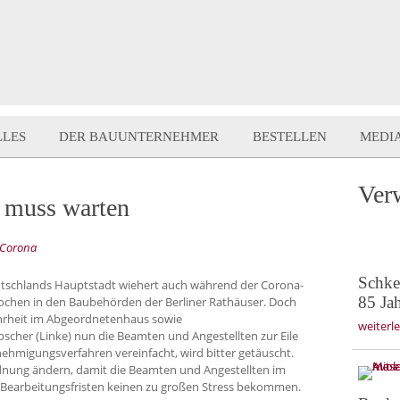
LLES
DER BAUUNTERNEHMER
BESTELLEN
MEDI
Ver
 muss warten
 Corona
Schke
tschlands Hauptstadt wiehert auch während der Corona-
85 Jah
Wochen in den Baubehörden der Berliner Rathäuser. Doch
ehrheit im Abgeordnetenhaus sowie
weiterl
scher (Linke) nun die Beamten und Angestellten zur Eile
hmigungsverfahren vereinfacht, wird bitter getäuscht.
dnung ändern, damit die Beamten und Angestellten im
 Bearbeitungsfristen keinen zu großen Stress bekommen.