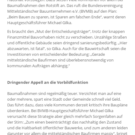
Baumaßnahmen den Rotstift an. Das ruft die Bundesvereinigung
Mittelständischer Bauunternehmen e.V. (BVMB) auf den Plan:
„Beim Bauen zu sparen, ist Sparen am falschen Ende“, warnt deren
Hauptgeschäftsführer Michael Gilka.
Es braucht den „Mut der Entscheidungsträger“, trotz der knappen
Finanzmittel Bauvorhaben nicht zu verschieben. Unzählige Straßen
und öffentliche Gebäude seien dringend sanierungsbedürftig. „Hier
abzuwarten, ist fatal“, so Gilka. Auch für die Bauwirtschaft seien die
Investitionen von entscheidender Bedeutung: „Gerade
mittelständische Baufirmen sind überlebensnotwendig von
kommunalen Aufträgen abhängig.“
Dringender Appell an die Vorbildfunktion
Baumaßnahmen sind regelmäßig teuer. Verzichtet man auf eine
oder mehrere, spart eine Stadt oder Gemeinde schnell viel Geld.
Das führt dazu, dass viele Kommunen derzeit kritisch ihre Baupläne
überdenken. Bei BVMB-Hauptgeschäftsführer Michael Gilka
verursacht diese Strategie aber gleich mehrfach Sorgenfalten auf
der Stirn: „Zum einen beeinträchtigt das nachhaltig den Zustand
und die Haltbarkeit öffentlicher Bauwerke, und zum anderen leiden
darunter vor allem die mittelständischen Baufirmen massiv“, bringt