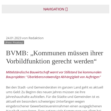
NAVIGATION
24.01.2023
von Redaktion
(Foto: Pixabay)
BVMB: „Kommunen müssen ihrer
Vorbildfunktion gerecht werden“
Mittelständische Bauwirtschaft warnt vor Stillstand bei kommunalen
Bauprojekten: "Überlebensnotwendige Abhängigkeit von Aufträgen"
Bei den Stadt- und Gemeinderäten im ganzen Land geht es aktuell
ums Geld: Zu Beginn des neuen Jahres müssen sie ihre
Jahreshaushalte aufstellen. Für die Städte und Gemeinden ist es
aktuell ein besonders schwieriges Unterfangen wegen
eingebrochener Gewerbesteuereinnahmen einen ausgeglichenen
Haushalt vorzulegen. Dazu setzen viele Kommunen vor allem bei