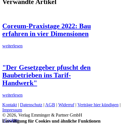
Verwandte Artikel
Coreum-Praxistage 2022: Bau
erfahren in vier Dimensionen
weiterlesen
"Der Gesetzgeber pfuscht den
Baubetrieben ins Tarif-
Handwerk"
weiterlesen
Kontakt
|
Datenschutz
|
AGB
|
Widerruf
|
Verträge hier kündigen
|
Impressum
© 2026, Verlag Emminger & Partner GmbH
| Cookies
Einwilligung für Cookies und ähnliche Funktionen