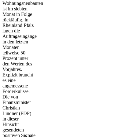
Wohnungsneubauten
ist im siebten
Monat in Folge
rückläufig. In
Rheinland-Pfalz
lagen die
Auftragseingänge
in den letzten
Monaten
teilweise 50
Prozent unter
den Werten des
Vorjahres.
Explizit braucht
es eine
angemessene
Förderkulisse.
Die von
Finanzminister
Christian
Lindner (FDP)
in dieser
Hinsicht
gesendeten
positiven Signale