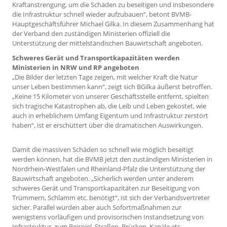
Kraftanstrengung, um die Schäden zu beseitigen und insbesondere
die Infrastruktur schnell wieder aufzubauen“, betont BVMB-
Hauptgeschäftsführer Michael Gilka. In diesem Zusammenhang hat
der Verband den zuständigen Ministerien offiziell die
Unterstützung der mittelständischen Bauwirtschaft angeboten.
Schweres Gerät und Transportkapazitäten werden
Ministerien in NRW und RP angeboten
„Die Bilder der letzten Tage zeigen, mit welcher Kraft die Natur
unser Leben bestimmen kann“, zeigt sich BGilka äußerst betroffen.
„Keine 15 Kilometer von unserer Geschäftsstelle entfernt, spielten
sich tragische Katastrophen ab, die Leib und Leben gekostet, wie
auch in erheblichem Umfang Eigentum und Infrastruktur zerstört
haben“, ist er erschüttert über die dramatischen Auswirkungen.
Damit die massiven Schäden so schnell wie möglich beseitigt
werden können, hat die BVMB jetzt den zuständigen Ministerien in
Nordrhein-Westfalen und Rheinland-Pfalz die Unterstützung der
Bauwirtschaft angeboten. „Sicherlich werden unter anderem
schweres Gerät und Transportkapazitäten zur Beseitigung von
Trümmern, Schlamm etc. benötigt“, ist sich der Verbandsvertreter
sicher. Parallel würden aber auch Sofortmaßnahmen zur
wenigstens vorläufigen und provisorischen Instandsetzung von
Infrastruktur, zum Beispiel Straßen, Brücken, Kanäle etc.