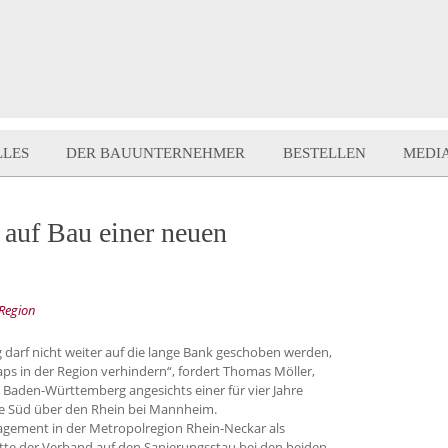
LLES
DER BAUUNTERNEHMER
BESTELLEN
MEDI
 auf Bau einer neuen
 Region
 darf nicht weiter auf die lange Bank geschoben werden,
llaps in der Region verhindern“, fordert Thomas Möller,
 Baden-Württemberg angesichts einer für vier Jahre
e Süd über den Rhein bei Mannheim.
nagement in der Metropolregion Rhein-Neckar als
hatte der Verband auf den Sanierungsstau bei den beiden