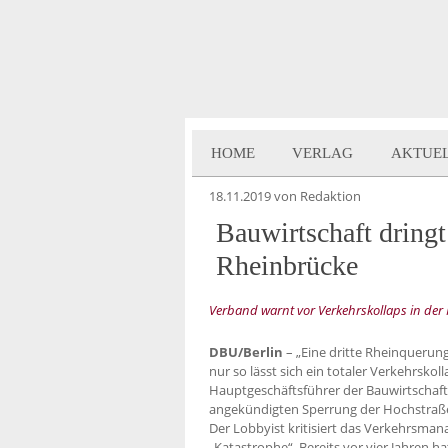
HOME
VERLAG
AKTUE
18.11.2019
von Redaktion
Bauwirtschaft dringt
Rheinbrücke
Verband warnt vor Verkehrskollaps in der
DBU/Berlin
– „Eine dritte Rheinquerung
nur so lässt sich ein totaler Verkehrsko
Hauptgeschäftsführer der Bauwirtschaft
angekündigten Sperrung der Hochstraß
Der Lobbyist kritisiert das Verkehrsma
„Katastrophe“. Bereits vor vier Jahren 