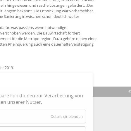
in hingewiesen und rasche Lösungen gefordert. „Der
eit langem bekannt. Die Entwicklung war vorhersehbar.
ne Sanierung inzwischen schon deutlich weiter
 dafür, was passiere, wenn notwendige
 verschoben werden. Die Bauwirtschaft fordert
ment für die Metropolregion. Dazu gehöre neben einer
tten Rheinquerung auch eine dauerhafte Verstetigung
er 2019
|
Verträge hier kündigen
|
Impressum
| Cookies
©
hbare Funktionen zur Verarbeitung von
en unserer Nutzer.
für
Details einblenden
Essenziell