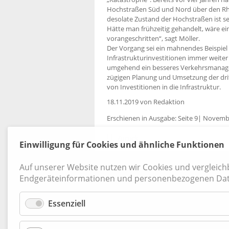
Hochstraßen Süd und Nord über den Rhe
desolate Zustand der Hochstraßen ist s
Hätte man frühzeitig gehandelt, wäre ei
vorangeschritten“, sagt Möller.
Der Vorgang sei ein mahnendes Beispiel
Infrastrukturinvestitionen immer weiter
umgehend ein besseres Verkehrsmanage
zügigen Planung und Umsetzung der dri
von Investitionen in die Infrastruktur.
18.11.2019
von Redaktion
Erschienen in Ausgabe: Seite 9| Novemb
Zurück
Einwilligung für Cookies und ähnliche Funktionen
Kontakt
|
Datenschutz
|
AGB
|
Widerruf
Auf unserer Website nutzen wir Cookies und vergleic
Endgeräteinformationen und personenbezogenen Dat
Essenziell