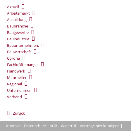
Aktuell
Arbeitsmarkt
Ausbildung
Baubranche
Baugewerbe
Bauindustrie
Bauunternehmen;
Bauwirtschaft
Corona
Fachkräftemangel
Handwerk
Mitarbeiter
Regional
Unternehmen
Verband
Zurück
Kontakt
|
Datenschutz
|
AGB
|
Widerruf
|
Verträge hier kündigen
|
|