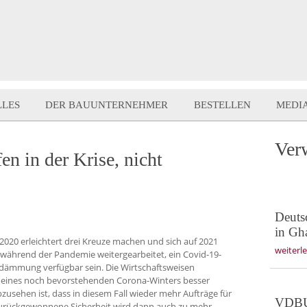
LLES
DER BAUUNTERNEHMER
BESTELLEN
MEDI
Ver
n in der Krise, nicht
Deuts
in Gh
 2020 erleichtert drei Kreuze machen und sich auf 2021
weiterl
 während der Pandemie weitergearbeitet, ein Covid-19-
ndämmung verfügbar sein. Die Wirtschaftsweisen
z eines noch bevorstehenden Corona-Winters besser
zusehen ist, dass in diesem Fall wieder mehr Aufträge für
VDBUM
rückgewonnene Sicherheit wird dann auch zu mehr