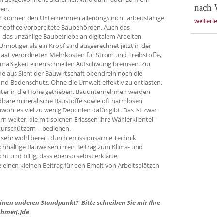
nach 
ren.
 können den Unternehmen allerdings nicht arbeitsfähige
weiterl
meoffice vorbereitete Baubehörden. Auch das
 das unzählige Baubetriebe an digitalem Arbeiten
nnötiger als ein Kropf sind ausgerechnet jetzt in der
Staat verordneten Mehrkosten für Strom und Treibstoffe,
tzmäßigkeit einen schnellen Aufschwung bremsen. Zur
 aus Sicht der Bauwirtschaft obendrein noch die
nd Bodenschutz. Ohne die Umwelt effektiv zu entlasten,
iter in die Höhe getrieben. Bauunternehmen werden
are mineralische Baustoffe sowie oft harmlosen
wohl es viel zu wenig Deponien dafür gibt. Das ist zwar
kern weiter, die mit solchen Erlassen ihre Wählerklientel –
urschützern – bedienen.
t sehr wohl bereit, durch emissionsarme Technik
hhaltige Bauweisen ihren Beitrag zum Klima- und
cht und billig, dass ebenso selbst erklärte
e einen kleinen Beitrag für den Erhalt von Arbeitsplätzen
 einen anderen Standpunkt? Bitte schreiben Sie mir Ihre
ehmer[.]de