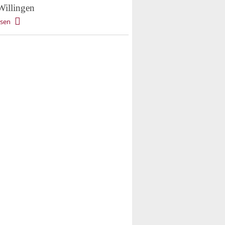
Willingen
esen