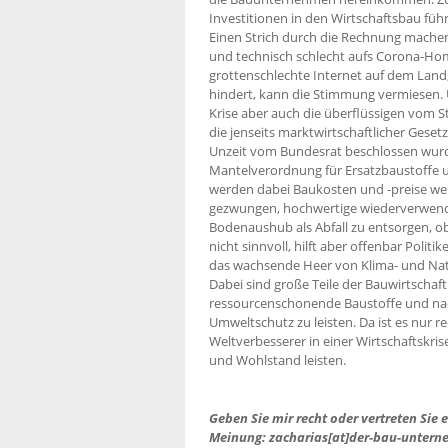
Investitionen in den Wirtschaftsbau füh
Einen Strich durch die Rechnung machen
und technisch schlecht aufs Corona-Ho
grottenschlechte Internet auf dem Land,
hindert, kann die Stimmung vermiesen. U
Krise aber auch die überflüssigen vom 
die jenseits marktwirtschaftlicher Gese
Unzeit vom Bundesrat beschlossen wurde
Mantelverordnung für Ersatzbaustoffe u
werden dabei Baukosten und -preise we
gezwungen, hochwertige wiederverwendb
Bodenaushub als Abfall zu entsorgen, ob
nicht sinnvoll, hilft aber offenbar Politi
das wachsende Heer von Klima- und Nat
Dabei sind große Teile der Bauwirtschaf
ressourcenschonende Baustoffe und nac
Umweltschutz zu leisten. Da ist es nur re
Weltverbesserer in einer Wirtschaftskris
und Wohlstand leisten.
Geben Sie mir recht oder vertreten Sie
Meinung: zacharias[at]der-bau-untern