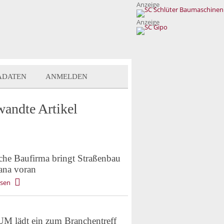
Anzeige
Anzeige
ADATEN
ANMELDEN
wandte Artikel
che Baufirma bringt Straßenbau
ana voran
esen
 lädt ein zum Branchentreff