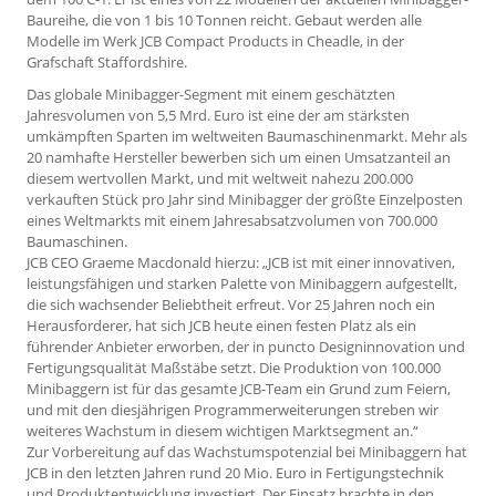
Baureihe, die von 1 bis 10 Tonnen reicht. Gebaut werden alle
Modelle im Werk JCB Compact Products in Cheadle, in der
Grafschaft Staffordshire.
Das globale Minibagger-Segment mit einem geschätzten
Jahresvolumen von 5,5 Mrd. Euro ist eine der am stärksten
umkämpften Sparten im weltweiten Baumaschinenmarkt. Mehr als
20 namhafte Hersteller bewerben sich um einen Umsatzanteil an
diesem wertvollen Markt, und mit weltweit nahezu 200.000
verkauften Stück pro Jahr sind Minibagger der größte Einzelposten
eines Weltmarkts mit einem Jahresabsatzvolumen von 700.000
Baumaschinen.
JCB CEO Graeme Macdonald hierzu: „JCB ist mit einer innovativen,
leistungsfähigen und starken Palette von Minibaggern aufgestellt,
die sich wachsender Beliebtheit erfreut. Vor 25 Jahren noch ein
Herausforderer, hat sich JCB heute einen festen Platz als ein
führender Anbieter erworben, der in puncto Designinnovation und
Fertigungsqualität Maßstäbe setzt. Die Produktion von 100.000
Minibaggern ist für das gesamte JCB-Team ein Grund zum Feiern,
und mit den diesjährigen Programmerweiterungen streben wir
weiteres Wachstum in diesem wichtigen Marktsegment an.“
Zur Vorbereitung auf das Wachstumspotenzial bei Minibaggern hat
JCB in den letzten Jahren rund 20 Mio. Euro in Fertigungstechnik
und Produktentwicklung investiert. Der Einsatz brachte in den