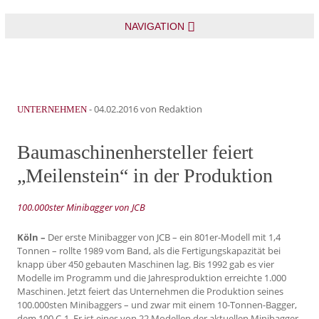
NAVIGATION
-
04.02.2016
von Redaktion
UNTERNEHMEN
Baumaschinenhersteller feiert
„Meilenstein“ in der Produktion
100.000ster Minibagger von JCB
Köln –
Der erste Minibagger von JCB – ein 801er-Modell mit 1,4
Tonnen – rollte 1989 vom Band, als die Fertigungskapazität bei
knapp über 450 gebauten Maschinen lag. Bis 1992 gab es vier
Modelle im Programm und die Jahresproduk­tion erreichte 1.000
Maschinen. Jetzt feiert das Unternehmen die Produktion seines
100.000sten Minibaggers – und zwar mit einem 10-Tonnen-Bagger,
dem 100 C-1. Er ist eines von 22 Modellen der aktuellen Minibagger-