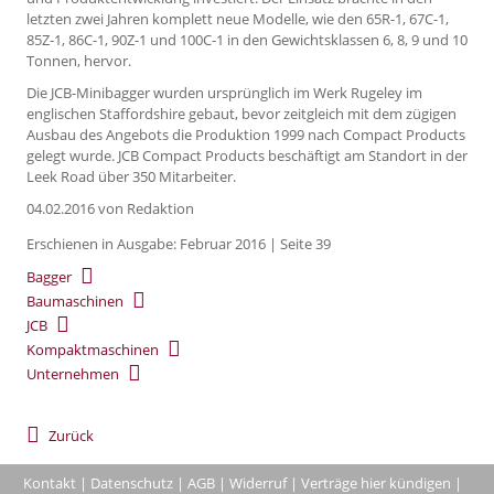
letzten zwei Jahren komplett neue Modelle, wie den 65R-1, 67C-1,
85Z-1, 86C-1, 90Z-1 und 100C-1 in den Gewichtsklassen 6, 8, 9 und 10
Tonnen, hervor.
Die JCB-Minibagger wurden ursprünglich im Werk Rugeley im
englischen Staffordshire gebaut, bevor zeitgleich mit dem zügigen
Ausbau des Angebots die Produktion 1999 nach Compact Products
gelegt wurde. JCB Compact Products beschäftigt am Standort in der
Leek Road über 350 Mitarbeiter.
04.02.2016
von Redaktion
Erschienen in Ausgabe: Februar 2016 | Seite 39
Bagger
Baumaschinen
JCB
Kompaktmaschinen
Unternehmen
Zurück
Kontakt
|
Datenschutz
|
AGB
|
Widerruf
|
Verträge hier kündigen
|
|