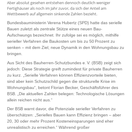
Aber absolut gesehen entstehen dennoch deutlich weniger
Fertighäuser als noch im Jahr zuvor, da sich der Anteil am
Wettbewerb auf allgemein sinkende Zahlen bezieht.
Bundesbauministerin Verena Hubertz (SPD) hatte das serielle
Bauen zuletzt als zentrale Stütze eines neuen Bau-
Aufschwungs bezeichnet. Ihr zufolge sei es möglich, mithilfe
serieller Verfahren die Baukosten um bis zu 50 Prozent zu
senken – mit dem Ziel, neue Dynamik in den Wohnungsbau zu
bringen.
Aus Sicht des Bauherren-Schutzbundes e. V. (BSB) zeigt sich
jedoch: Diese Strategie greift zumindest für private Bauherren
zu kurz. „Serielle Verfahren können Effizienzvorteile bieten,
sind aber kein Schutzschild gegen die strukturelle Krise im
Wohnungsbau“, betont Florian Becker, Geschäftsführer des
BSB. „Die aktuellen Zahlen belegen: Technologische Lösungen
allein reichen nicht aus.“
Der BSB warnt davor, die Potenziale serieller Verfahren zu
überschätzen: „Serielles Bauen kann Effizienz bringen – aber
20, 30 oder mehr Prozent Kosteneinsparungen sind eher
unrealistisch zu erreichen.“ Während großer