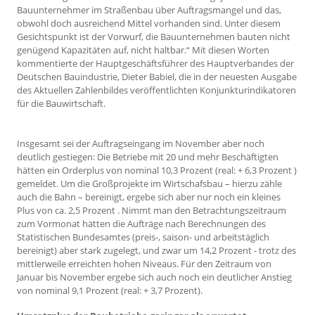
Bauunternehmer im Straßenbau über Auftragsmangel und das,
obwohl doch ausreichend Mittel vorhanden sind. Unter diesem
Gesichtspunkt ist der Vorwurf, die Bauunternehmen bauten nicht
genügend Kapazitäten auf, nicht haltbar.“ Mit diesen Worten
kommentierte der Hauptgeschäftsführer des Hauptverbandes der
Deutschen Bauindustrie, Dieter Babiel, die in der neuesten Ausgabe
des Aktuellen Zahlenbildes veröffentlichten Konjunkturindikatoren
für die Bauwirtschaft.
Insgesamt sei der Auftragseingang im November aber noch
deutlich gestiegen: Die Betriebe mit 20 und mehr Beschäftigten
hätten ein Orderplus von nominal 10,3 Prozent (real: + 6,3 Prozent )
gemeldet. Um die Großprojekte im Wirtschafsbau – hierzu zähle
auch die Bahn – bereinigt, ergebe sich aber nur noch ein kleines
Plus von ca. 2,5 Prozent . Nimmt man den Betrachtungszeitraum
zum Vormonat hätten die Aufträge nach Berechnungen des
Statistischen Bundesamtes (preis-, saison- und arbeitstäglich
bereinigt) aber stark zugelegt, und zwar um 14,2 Prozent - trotz des
mittlerweile erreichten hohen Niveaus. Für den Zeitraum von
Januar bis November ergebe sich auch noch ein deutlicher Anstieg
von nominal 9,1 Prozent (real: + 3,7 Prozent).