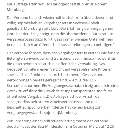
Bauaufträge erfahren“, so Hauptgeschäftsführer Dr. Robert
Momberg.
Der Verband hat sich wiederholt kritisch zum überladenen und
völlig unpraktikablen Vergabegesetz in Sachsen-Anhalt
geäußert. Momberg stellt klar: „Die Erfahrung der vergangenen
Jahre hat deutlich gezeigt, dass die überbordende Bürokratie im
Vergabeprozess dazu führt, dass immer weniger Unternehmen
bereit sind, sich an öffentlichen Ausschreibungen zu beteiligen.“
Der Verband fordert, dass das Vergabegesetz in erster Linie für alle
Beteiligten anwendbar und transparent sein müsse – sowohl für
die Unternehmen als auch die öffentliche Verwaltung. Das
bedeutet vor allem einen Verzicht auf vergabefremde Kriterien
sowie auf alle Punkte, die durch bestehende Gesetze und
Verordnungen bereits geregelt sind, wie z. B. die ILO-
Kernarbeitsnormen. Ein Vergabegesetz habe einzig und allein einen
Zweck zu erfüllen: die Gewährleistung transparenter und fairer
öffentlicher Vergaben. „Die Abfrage nach der Anzahl der
sachgrundlos befristeten Arbeitsverhältnisse und der
Beschäftigung Schwerbehinderter hat keinen Bezug zum
Vergabegegenstand“, so[nbsp
]
Momberg
.
Zur Forderung einer Tariftreueerklärung macht der Verband
deutlich, dass der Bau-Mindestlohn im Osten im März auf 12,20