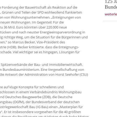
125 J
Bundes
e Forderung der Bauwirtschaft als Reaktion auf die
 Grünen und Teilen der SPD wohlwollend flankierten
weiterl
gnungen von Wohnungsunternehmen. „Enteignungen von
euen Wohnungen. Im Gegenteil: Für die
 zu 36 Mrd. Euro könnten über 220.000 neue
tücken und nach neuster Energieeinsparverordnung in
ig richtige Weg, um die Situation für die Bürgerinnen und
,“ so Marcus Becker, Vize-Präsident des
e (HDB). Becker kritisierte. dass die Enteignungs-
schade. Viel wichtiger sei es hingegen, Lösungen für
e Spitzenverbände der Bau- und Immobilienwirtschaft.
om Bundesbauministerium. Eine Vergesellschaftung von
ie Antwort der Administration von Horst Seehofer (CSU)
he auf kluge Konzepte für schnelleres und
schlossen in einem Verbändebündnis Wohnungsbau
and Deutsches Baugewerbe (ZDB), die Deutsche
ungsbau (DGfM), der Bundesverband der deutschen
triegewerkschaft Bau (IG Bau) einen „Masterplan für
 Er ist insbesondere vorgesehen für die 40 größten
in denen die Bevölkerung am stärksten durch hohe Mieten