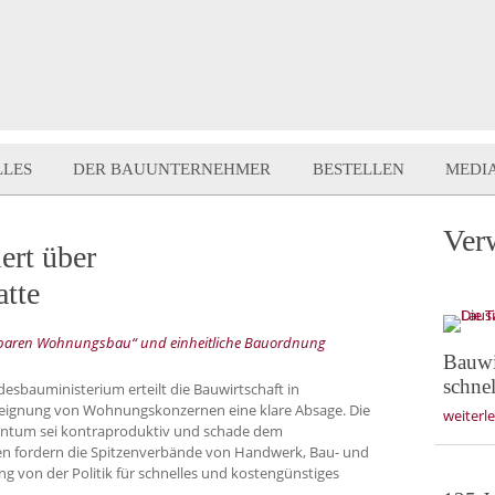
LLES
DER BAUUNTERNEHMER
BESTELLEN
MEDI
Ver
ert über
atte
lbaren Wohnungsbau“ und einheitliche Bauordnung
Bauwir
schne
esbauministerium erteilt die Bauwirtschaft in
eignung von Wohnungskonzernen eine klare Absage. Die
weiterl
entum sei kontraproduktiv und schade dem
ssen fordern die Spitzenverbände von Handwerk, Bau- und
g von der Politik für schnelles und kostengünstiges