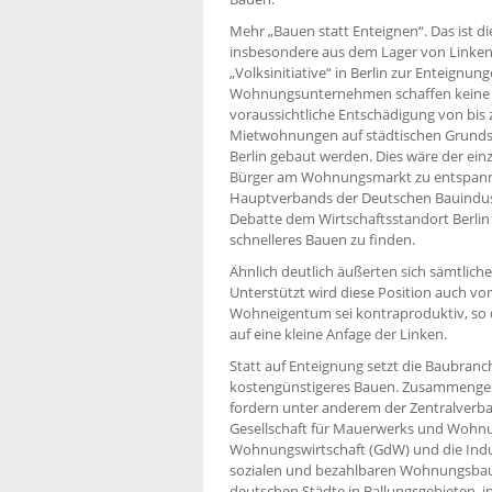
Mehr „Bauen statt Enteignen“. Das ist di
insbesondere aus dem Lager von Linken,
„Volksinitiative“ in Berlin zur Entei
Wohnungsunternehmen schaffen keine n
voraussichtliche Entschädigung von bis
Mietwohnungen auf städtischen Grunds
Berlin gebaut werden. Dies wäre der einz
Bürger am Wohnungsmarkt zu entspannen
Hauptverbands der Deutschen Bauindustri
Debatte dem Wirtschaftsstandort Berlin 
schnelleres Bauen zu finden.
Ähnlich deutlich äußerten sich sämtlich
Unterstützt wird diese Position auch v
Wohneigentum sei kontraproduktiv, so d
auf eine kleine Anfage der Linken.
Statt auf Enteignung setzt die Baubranc
kostengünstigeres Bauen. Zusammenge
fordern unter anderem der Zentralverb
Gesellschaft für Mauerwerks und Wohn
Wohnungswirtschaft (GdW) und die Indus
sozialen und bezahlbaren Wohnungsbau“.
deutschen Städte in Ballungsgebieten, 