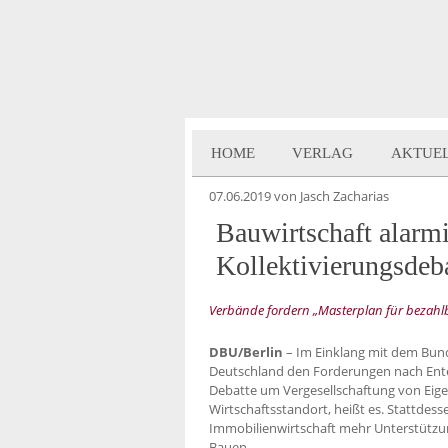
HOME
VERLAG
AKTUE
07.06.2019
von Jasch Zacharias
Bauwirtschaft alarmi
Kollektivierungsdeb
Verbände fordern „Masterplan für bezah
DBU/Berlin
– Im Einklang mit dem Bund
Deutschland den Forderungen nach Ent
Debatte um Vergesellschaftung von Eig
Wirtschaftsstandort, heißt es. Stattde
Immobilienwirtschaft mehr Unterstützun
Bauen.