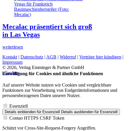
Mecalac präsentiert sich groß
in Las Vegas
weiterlesen
Kontakt
|
Datenschutz
|
AGB
|
Widerruf
|
Verträge hier kündigen
|
Impressum
© 2026, Verlag Emminger & Partner GmbH
| Cookies
Einwilligung für Cookies und ähnliche Funktionen
Auf unserer Website nutzen wir Cookies und vergleichbare
Funktionen zur Verarbeitung von Endgeräteinformationen und
personenbezogenen Daten unserer Nutzer.
Essenziell
Details einblenden
für Essenziell
Details ausblenden
für Essenziell
Contao HTTPS CSRF Token
Schützt vor Cross-Site-Request-Forgery Angriffen.