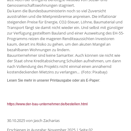
Genossenschaftswohnungen stagniert.
Da kann die Bundesbauministerin noch so viel Zuversicht
ausstrahlen und die Mietpreisbremse anpreisen. Die inflationär
steigenden Preise für Energie, CO2-Steuer, Löhne, Baumaterial und
Transport fängt sie damit nicht wieder ein. Und selbst mit günstiger
zur Verfügung gestelltem Bauland und einer Ausweitung des EH-55-
Programms reizen die mageren Renditeaussichten Investoren
kaum, derart ins Risiko zu gehen, um den akuten Mangel an
bezahlbaren Wohnungen zu lindern.
Bauunternehmer sind keine Samariter. Auch können sie nicht wie
der Staat ohne Kreditabsicherung Schulden aufnehmen, um dann
nach Vollendung des Projekts nicht einmal einen annähernd
kostendeckenden Mietzins zu verlangen... (Foto: Pixabay)
Lesen Sie mehr in unserer Printausgabe oder als E-Paper:
https://www.der-bau-unternehmer.de/bestellen.html
30.10.2025
von Jasch Zacharias
Erschienen in Ausgabe: November 2025 | Seite 02