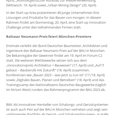
April), „Robotergestützter Rückbau zur Wiederverwendung“
(Mittwoch, 19. April) sowie „Urban Mining Design“ (20. April).
In der Start-up Area präsentieren 40 junge Unternehmen ihre
Lösungen und Produkte für das Bauen von morgen. In diesem
Rahmen findet am Donnerstag, 20. April, eine Start-up Innovation
Challenge unter den teilnehmenden Firmen statt.
Baltasar Neumann-Preis feiert München-Premiere
Erstmals verleiht der Bund Deutscher Baumeister, Architekten und
Ingenieure den Baltasar Neumann Preis auf der BAU in München.
Die Bekanntgabe der Gewinner findet am 19. April im Forum C2
statt. Die weiteren Wettbewerbe setzen sich aus dem
„Innovationspreis Architektur + Bauwesen“ (17. April) und „Auf IT
gebaut – Bauberufe mit Zukunft“ (18. April) zusammen.
Konferenzen wie „Bauen 2023 – was jetzt zu tun ist“ (17./18. April)
sowie „Digitales Bauen, Planen und Betreiben“ (18. April) und das
Trainingscamp des Nationalteams Deutsches Baugewerbe (täglich
im Atrium West) runden das Rahmenprogramm der BAU 2023 ab.
Bild: Als innovativer Hersteller von Schalungs- und Gerüstsystemen
ist auch auch Peri auf der BAU in München vertreten und zeigt sein
umfassendes Portfolio ab Gerüst- und Schalungslösungen- in Halle