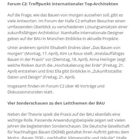
Forum C2: Treffpunkt internationaler Top-Architekten
Auf die Frage, wie das Bauen von morgen aussehen soll, gibt es
viele Antworten. Im Forum der Halle C2 erhalten Besucher einen
umfassenden Überblick zu verschiedenen Lösungsansätzen einer
zukunftsfähigen Architektur. Namhafte internationale Designer
geben auf der BAU in München Einblicke in aktuelle Projekte.
Unter anderem spricht Elisabeth Endres über „Das Bauen von
morgen“ (Montag, 17. April), Kim Le Roux stellt „Kreislauffähiges
Bauen in der Praxis“ vor (Dienstag, 18. April), Anna Heringer zeigt
welche Risiken durch die „Hochskalierung der Erde“ (Freitag, 21.
April) entstehen und Erez Ella gibt Einblicke in „Zukunftsstädte:
Daten und Design“ (Freitag, 21. April).
Insgesamt finden im Forum C2 über 40 Vorträge und
Diskussionsrunden statt.
Vier Sonderschauen zu den Leitthemen der BAU
Neben der Theorie spielt die Praxis auf der BAU ebenfalls eine
wichtige Rolle. Passende Anwendungsbeispiele zeigen seit vielen
Jahren die begleitenden Sonderschauen. Die Deutsche Gesellschaft
für Nachhaltiges Bauen (DGNB) gestaltet ihren Auftritt getreu dem
Motto „Bauen 2030 – nachhaltig, klimapositiv und zirkulär“ (Halle