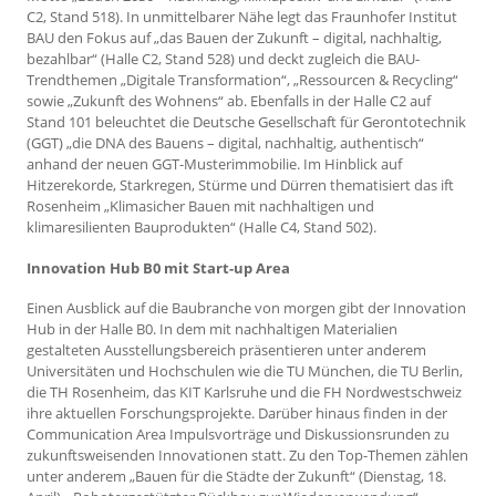
C2, Stand 518). In unmittelbarer Nähe legt das Fraunhofer Institut
BAU den Fokus auf „das Bauen der Zukunft – digital, nachhaltig,
bezahlbar“ (Halle C2, Stand 528) und deckt zugleich die BAU-
Trendthemen „Digitale Transformation“, „Ressourcen & Recycling“
sowie „Zukunft des Wohnens“ ab. Ebenfalls in der Halle C2 auf
Stand 101 beleuchtet die Deutsche Gesellschaft für Gerontotechnik
(GGT) „die DNA des Bauens – digital, nachhaltig, authentisch“
anhand der neuen GGT-Musterimmobilie. Im Hinblick auf
Hitzerekorde, Starkregen, Stürme und Dürren thematisiert das ift
Rosenheim „Klimasicher Bauen mit nachhaltigen und
klimaresilienten Bauprodukten“ (Halle C4, Stand 502).
Innovation Hub B0 mit Start-up Area
Einen Ausblick auf die Baubranche von morgen gibt der Innovation
Hub in der Halle B0. In dem mit nachhaltigen Materialien
gestalteten Ausstellungsbereich präsentieren unter anderem
Universitäten und Hochschulen wie die TU München, die TU Berlin,
die TH Rosenheim, das KIT Karlsruhe und die FH Nordwestschweiz
ihre aktuellen Forschungsprojekte. Darüber hinaus finden in der
Communication Area Impulsvorträge und Diskussionsrunden zu
zukunftsweisenden Innovationen statt. Zu den Top-Themen zählen
unter anderem „Bauen für die Städte der Zukunft“ (Dienstag, 18.