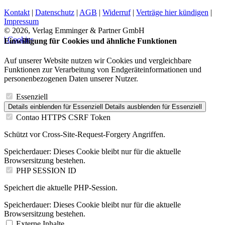
Kontakt
|
Datenschutz
|
AGB
|
Widerruf
|
Verträge hier kündigen
|
Impressum
© 2026, Verlag Emminger & Partner GmbH
| Cookies
Einwilligung für Cookies und ähnliche Funktionen
Auf unserer Website nutzen wir Cookies und vergleichbare
Funktionen zur Verarbeitung von Endgeräteinformationen und
personenbezogenen Daten unserer Nutzer.
Essenziell
Details einblenden
für Essenziell
Details ausblenden
für Essenziell
Contao HTTPS CSRF Token
Schützt vor Cross-Site-Request-Forgery Angriffen.
Speicherdauer:
Dieses Cookie bleibt nur für die aktuelle
Browsersitzung bestehen.
PHP SESSION ID
Speichert die aktuelle PHP-Session.
Speicherdauer:
Dieses Cookie bleibt nur für die aktuelle
Browsersitzung bestehen.
Externe Inhalte