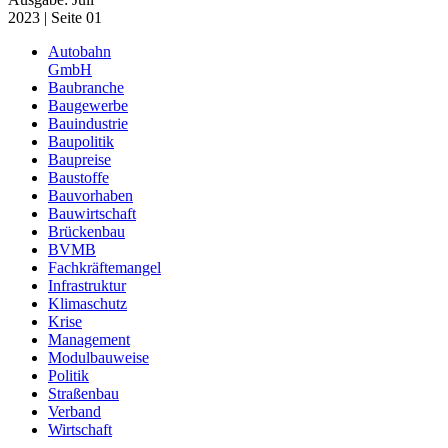
2023 | Seite 01
Autobahn
GmbH
Baubranche
Baugewerbe
Bauindustrie
Baupolitik
Baupreise
Baustoffe
Bauvorhaben
Bauwirtschaft
Brückenbau
BVMB
Fachkräftemangel
Infrastruktur
Klimaschutz
Krise
Management
Modulbauweise
Politik
Straßenbau
Verband
Wirtschaft