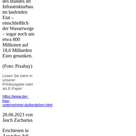
des Bundes im
Infrastrukturbau
im laufenden
Etat –
einschließlich
der Wasserwege
– sogar noch um
etwa 800
Millionen auf
18,6 Milliarden
Euro gesunken.
(Foto: Pixabay)
Lesen Sie mehr in
unserer
Printausgabe oder
als E-Paper:
https://www.der-
bau-
unternehmer.de/bestellen.html
28.06.2023
von
Jasch Zacharias
Erschienen in
Ausgabe: Juli