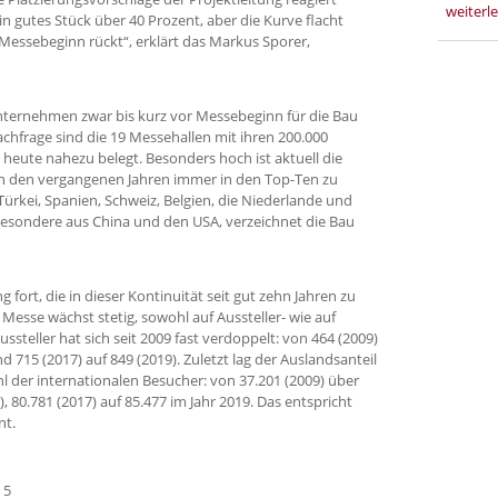
weiterl
in gutes Stück über 40 Prozent, aber die Kurve flacht
Messebeginn rückt“, erklärt das Markus Sporer,
Unternehmen zwar bis kurz vor Messebeginn für die Bau
chfrage sind die 19 Messehallen mit ihren 200.000
 heute nahezu belegt. Besonders hoch ist aktuell die
in den vergangenen Jahren immer in den Top-Ten zu
 Türkei, Spanien, Schweiz, Belgien, die Niederlande und
besondere aus China und den USA, verzeichnet die Bau
 fort, die in dieser Kontinuität seit gut zehn Jahren zu
 Messe wächst stetig, sowohl auf Aussteller- wie auf
ussteller hat sich seit 2009 fast verdoppelt: von 464 (2009)
nd 715 (2017) auf 849 (2019). Zuletzt lag der Auslandsanteil
ahl der internationalen Besucher: von 37.201 (2009) über
), 80.781 (2017) auf 85.477 im Jahr 2019. Das entspricht
nt.
 5