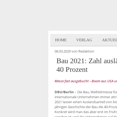
HOME
VERLAG
AKTUE
06.03.2020
von Redaktion
Bau 2021: Zahl auslä
40 Prozent
Messe fast ausgebucht – Boom aus USA u
DBU/Berlin
– Die Bau, Weltleitmesse f
internationale Unternehmen immer attr
2021 lassen einen Auslandsanteil von bi
jährigen Geschichte der Bau die 40-Proz
Konkret wird man das aber erst im Frü
vorüber ist und die Unternehmen auf die