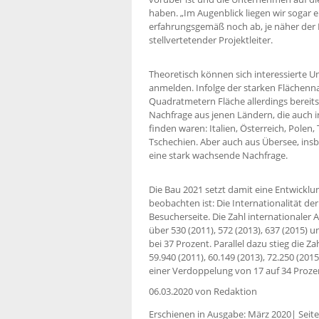
haben. „Im Augenblick liegen wir sogar e
erfahrungsgemäß noch ab, je näher der 
stellvertetender Projektleiter.
Theoretisch können sich interessierte 
anmelden. Infolge der starken Flächenna
Quadratmetern Fläche allerdings bereits
Nachfrage aus jenen Ländern, die auch 
finden waren: Italien, Österreich, Polen,
Tschechien. Aber auch aus Übersee, ins
eine stark wachsende Nachfrage.
Die Bau 2021 setzt damit eine Entwicklung
beobachten ist: Die Internationalität der
Besucherseite. Die Zahl internationaler A
über 530 (2011), 572 (2013), 637 (2015) u
bei 37 Prozent. Parallel dazu stieg die Z
59.940 (2011), 60.149 (2013), 72.250 (2015
einer Verdoppelung von 17 auf 34 Proze
06.03.2020
von Redaktion
Erschienen in Ausgabe: März 2020| Seite