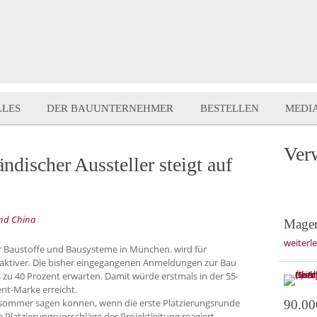
LLES
DER BAUUNTERNEHMER
BESTELLEN
MEDI
Ver
ndischer Aussteller steigt auf
nd China
Mager
weiterl
ür Baustoffe und Bausysteme in München. wird für
aktiver. Die bisher eingegangenen Anmeldungen zur Bau
s zu 40 Prozent erwarten. Damit würde erstmals in der 55-
ent-Marke erreicht.
hsommer sagen können, wenn die erste Platzierungsrunde
90.00
 Platzierungsvorschläge der Projektleitung reagiert