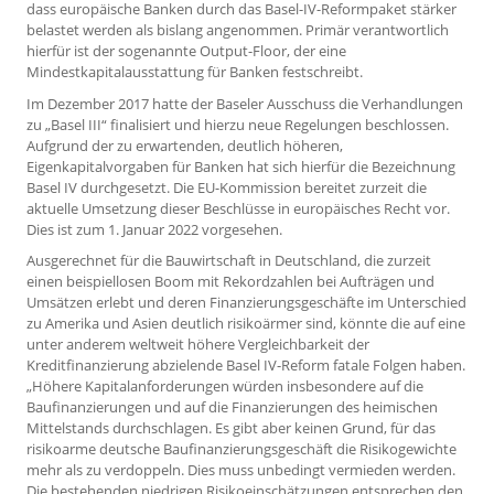
dass europäische Banken durch das Basel-IV-Reformpaket stärker
belastet werden als bislang angenommen. Primär verantwortlich
hierfür ist der sogenannte Output-Floor, der eine
Mindestkapitalausstattung für Banken festschreibt.
Im Dezember 2017 hatte der Baseler Ausschuss die Verhandlungen
zu „Basel III“ finalisiert und hierzu neue Regelungen beschlossen.
Aufgrund der zu erwartenden, deutlich höheren,
Eigenkapitalvorgaben für Banken hat sich hierfür die Bezeichnung
Basel IV durchgesetzt. Die EU-Kommission bereitet zurzeit die
aktuelle Umsetzung dieser Beschlüsse in europäisches Recht vor.
Dies ist zum 1. Januar 2022 vorgesehen.
Ausgerechnet für die Bauwirtschaft in Deutschland, die zurzeit
einen beispiellosen Boom mit Rekordzahlen bei Aufträgen und
Umsätzen erlebt und deren Finanzierungsgeschäfte im Unterschied
zu Amerika und Asien deutlich risikoärmer sind, könnte die auf eine
unter anderem weltweit höhere Vergleichbarkeit der
Kreditfinanzierung abzielende Basel IV-Reform fatale Folgen haben.
„Höhere Kapitalanforderungen würden insbesondere auf die
Baufinanzierungen und auf die Finanzierungen des heimischen
Mittelstands durchschlagen. Es gibt aber keinen Grund, für das
risikoarme deutsche Baufinanzierungsgeschäft die Risikogewichte
mehr als zu verdoppeln. Dies muss unbedingt vermieden werden.
Die bestehenden niedrigen Risikoeinschätzungen entsprechen den