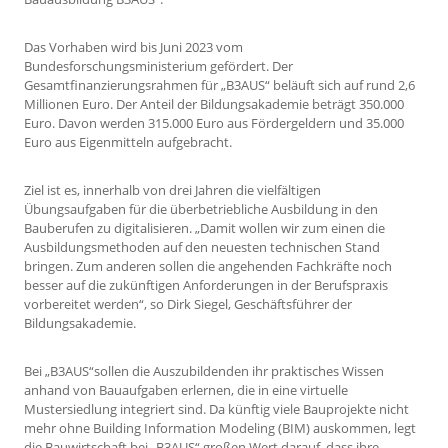
Das Vorhaben wird bis Juni 2023 vom
Bundesforschungsministerium gefördert. Der
Gesamtfinanzierungsrahmen für „B3AUS“ beläuft sich auf rund 2,6
Millionen Euro. Der Anteil der Bildungsakademie beträgt 350.000
Euro. Davon werden 315.000 Euro aus Fördergeldern und 35.000
Euro aus Eigenmitteln aufgebracht.
Ziel ist es, innerhalb von drei Jahren die vielfältigen
Übungsaufgaben für die überbetriebliche Ausbildung in den
Bauberufen zu digitalisieren. „Damit wollen wir zum einen die
Ausbildungsmethoden auf den neuesten technischen Stand
bringen. Zum anderen sollen die angehenden Fachkräfte noch
besser auf die zukünftigen Anforderungen in der Berufspraxis
vorbereitet werden“, so Dirk Siegel, Geschäftsführer der
Bildungsakademie.
Bei „B3AUS“sollen die Auszubildenden ihr praktisches Wissen
anhand von Bauaufgaben erlernen, die in eine virtuelle
Mustersiedlung integriert sind. Da künftig viele Bauprojekte nicht
mehr ohne Building Information Modeling (BIM) auskommen, legt
die Bauwirtschaft bei „B3AUS“ großen Wert darauf, dass ihre