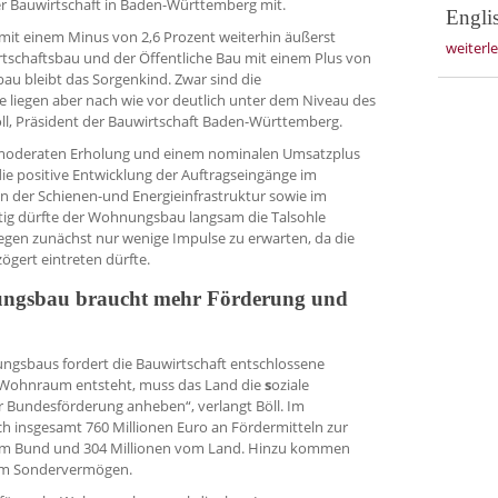
er Bauwirtschaft in Baden-Württemberg mit.
Engli
mit einem Minus von 2,6 Prozent weiterhin äußerst
weiterl
rtschaftsbau und der Öffentliche Bau mit einem Plus von
au bleibt das Sorgenkind. Zwar sind die
e liegen aber nach wie vor deutlich unter dem Niveau des
öll, Präsident der Bauwirtschaft Baden-Württemberg.
r moderaten Erholung und einem nominalen Umsatzplus
ie positive Entwicklung der Auftragseingänge im
n der Schienen-und Energieinfrastruktur sowie im
zeitig dürfte der Wohnungsbau langsam die Talsohle
gegen zunächst nur wenige Impulse zu erwarten, da die
gert eintreten dürfte.
ngsbau braucht mehr Förderung und
gsbaus fordert die Bauwirtschaft entschlossene
Wohnraum entsteht, muss das Land die
s
oziale
Bundesförderung anheben“, verlangt Böll. Im
ch insgesamt 760 Millionen Euro an Fördermitteln zur
vom Bund und 304 Millionen vom Land. Hinzu kommen
dem Sondervermögen.