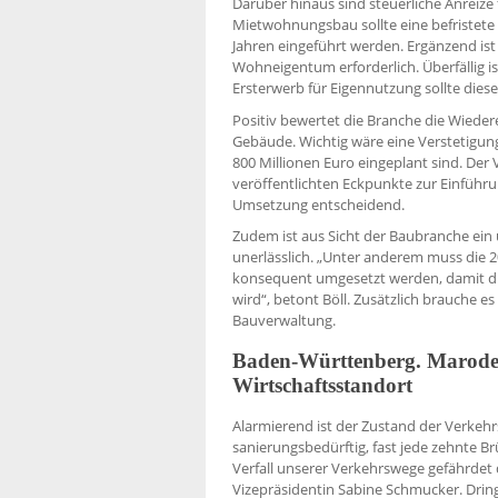
Darüber hinaus sind steuerliche Anrei
Mietwohnungsbau sollte eine befristete
Jahren eingeführt werden. Ergänzend ist
Wohneigentum erforderlich. Überfällig 
Ersterwerb für Eigennutzung sollte diese
Positiv bewertet die Branche die Wiede
Gebäude. Wichtig wäre eine Verstetigun
800 Millionen Euro eingeplant sind. De
veröffentlichten Eckpunkte zur Einführu
Umsetzung entscheidend.
Zudem ist aus Sicht der Baubranche ei
unerlässlich. „Unter anderem muss die
konsequent umgesetzt werden, damit di
wird“, betont Böll. Zusätzlich brauche e
Bauverwaltung.
Baden-Württenberg. Marode
Wirtschaftsstandort
Alarmierend ist der Zustand der Verkehrs
sanierungsbedürftig, fast jede zehnte 
Verfall unserer Verkehrswege gefährdet 
Vizepräsidentin Sabine Schmucker. Dring