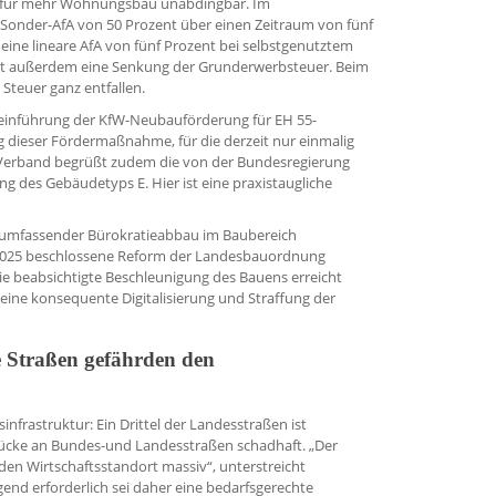
ze für mehr Wohnungsbau unabdingbar. Im
 Sonder-AfA von 50 Prozent über einen Zeitraum von fünf
 eine lineare AfA von fünf Prozent bei selbstgenutztem
ist außerdem eine Senkung der Grunderwerbsteuer. Beim
 Steuer ganz entfallen.
reinführung der KfW-Neubauförderung für EH 55-
g dieser Fördermaßnahme, für die derzeit nur einmalig
r Verband begrüßt zudem die von der Bundesregierung
ng des Gebäudetyps E. Hier ist eine praxistaugliche
n umfassender Bürokratieabbau im Baubereich
 2025 beschlossene Reform der Landesbauordnung
e beabsichtigte Beschleunigung des Bauens erreicht
s eine konsequente Digitalisierung und Straffung der
 Straßen gefährden den
infrastruktur: Ein Drittel der Landesstraßen ist
Brücke an Bundes-und Landesstraßen schadhaft. „Der
den Wirtschaftsstandort massiv“, unterstreicht
end erforderlich sei daher eine bedarfsgerechte