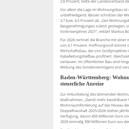
2,6 Prozent, teilte der Landesverband d
Vor allem die Lage im Wohnungsbau ist 
unbefriedigend. Besser schnitten der Wi
3,7 bzw. 4,5 Prozent ab. „Der Wohnungsb
Baugenehmigungen zuletzt gestiegen, si
Vorkrisenjahres 2021“, erklärt Markus B
Für 2026 rechnet die Branche mit eine
von 4,1 Prozent. Hoffnungsvoll stimmt d
Wirtschaftsbau, der von Großprojekten i
Kabelleitungstiefbau profitiert. Gleich
verlassen. Im öffentlichen Bau sind hin
Wirkung des Sondervermögens erst verzö
Baden-Württemberg: Wohnu
steuerliche Anreize
Zur Ankurbelung des lahmenden Wohnun
Maßnahmen: „Damit mehr bezahlbarer 
Wohnraumförderung auf das Niveau der 
Doppelhaushalt 2025/2026 stehen jährli
Verfügung, davon 456 Millionen Euro 
2026 einmalig 300 Millionen Euro aus 