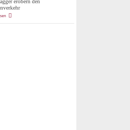
agger erobern den
enverkehr
esen