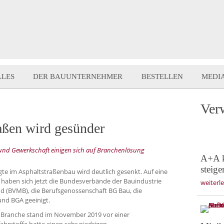
LLES
DER BAUUNTERNEHMER
BESTELLEN
MEDI
Ver
aßen wird gesünder
und Gewerkschaft einigen sich auf Branchenlösung
A+A k
steige
te im Asphaltstraßenbau wird deutlich gesenkt. Auf eine
haben sich jetzt die Bundesverbände der Bauindustrie
weiterl
d (BVMB), die Berufsgenossenschaft BG Bau, die
nd BGA geeinigt.
e Branche stand im November 2019 vor einer
hrstoffe hatte einen sehr niedrigen