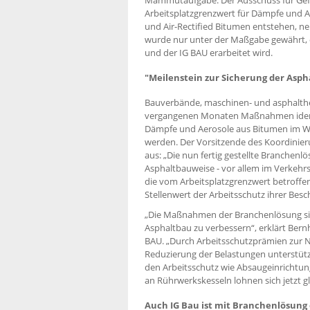
Arbeitsplatzgrenzwert für Dämpfe und Ae
und Air-Rectified Bitumen entstehen, neu
wurde nur unter der Maßgabe gewährt,
und der IG BAU erarbeitet wird.
"Meilenstein zur Sicherung der Asp
Bauverbände, maschinen- und asphalthe
vergangenen Monaten Maßnahmen identi
Dämpfe und Aerosole aus Bitumen im Wal
werden. Der Vorsitzende des Koordinier
aus: „Die nun fertig gestellte Branchenlö
Asphaltbauweise - vor allem im Verkehrsw
die vom Arbeitsplatzgrenzwert betroffe
Stellenwert der Arbeitsschutz ihrer Besc
„Die Maßnahmen der Branchenlösung sin
Asphaltbau zu verbessern“, erklärt Bern
BAU. „Durch Arbeitsschutzprämien zur 
Reduzierung der Belastungen unterstützt
den Arbeitsschutz wie Absaugeinrichtun
an Rührwerkskesseln lohnen sich jetzt gl
Auch IG Bau ist mit Branchenlösung