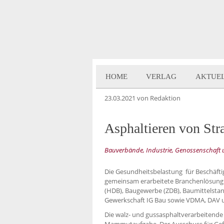
HOME
VERLAG
AKTUE
23.03.2021
von Redaktion
Asphaltieren von Str
Bauverbände, Industrie, Genossenschaft 
Die Gesundheitsbelastung für Beschäftig
gemeinsam erarbeitete Branchenlösung 
(HDB), Baugewerbe (ZDB), Baumittelstan
Gewerkschaft IG Bau sowie VDMA, DAV u
Die walz- und gussasphaltverarbeitend
Mammutaufgabe. Der Ausschuss für Gefa