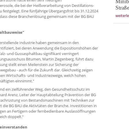
Minib
rosole, die bei der Heißverarbeitung von Destillations-
Straß
 festgelegt. Eine fünfjährige Übergangsfrist bis 31.12.2024
weiterl
 dass diese Branchenlösung gemeinsam mit der BG BAU
haltbauweise"
rstellende Industrie haben gemeinsam in den
fiziert, bei deren Anwendung die Expositionshöhen der
z- und Gussasphaltbau signifikant verringert
ungsausschuss Bitumen, Martin Ziegenberg, führt dazu
sung stellt einen Meilenstein zur Sicherung der
egebau - auch für die Zukunft dar. Gleichzeitig zeigen
nen Wirtschafts- und Industriezweige, welch hohen
häftigten einnimmt.“
d ein zielführender Weg, den Gesundheitsschutz im
hard Arenz, Leiter der Hauptabteilung Prävention der BG
Nachrüstung von Bestandsmaschinen mit Techniken zur
 die BG BAU die Aktivtäten der Branche. Investitionen in
gen an Fertigern oder fernbedienbare Auslassöffnungen
eich doppelt.“
 einverstanden