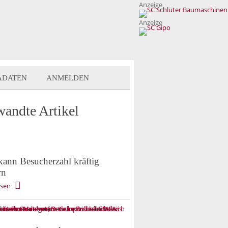
Anzeige
Anzeige
ADATEN
ANMELDEN
wandte Artikel
ann Besucherzahl kräftig
rn
esen