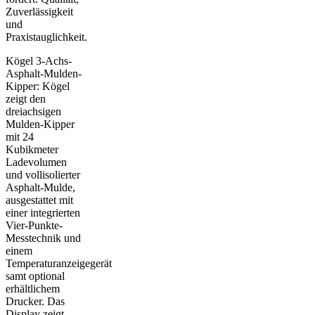
Zuverlässigkeit
und
Praxistauglichkeit.
Kögel 3-Achs-
Asphalt-Mulden-
Kipper: Kögel
zeigt den
dreiachsigen
Mulden-Kipper
mit 24
Kubikmeter
Ladevolumen
und vollisolierter
Asphalt-Mulde,
ausgestattet mit
einer integrierten
Vier-Punkte-
Messtechnik und
einem
Temperaturanzeigegerät
samt optional
erhältlichem
Drucker. Das
Display zeigt