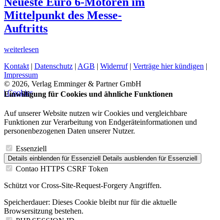
Neueste Euro 6-Motoren im
Mittelpunkt des Messe-
Auftritts
weiterlesen
Kontakt
|
Datenschutz
|
AGB
|
Widerruf
|
Verträge hier kündigen
|
Impressum
© 2026, Verlag Emminger & Partner GmbH
| Cookies
Einwilligung für Cookies und ähnliche Funktionen
Auf unserer Website nutzen wir Cookies und vergleichbare
Funktionen zur Verarbeitung von Endgeräteinformationen und
personenbezogenen Daten unserer Nutzer.
Essenziell
Details einblenden
für Essenziell
Details ausblenden
für Essenziell
Contao HTTPS CSRF Token
Schützt vor Cross-Site-Request-Forgery Angriffen.
Speicherdauer:
Dieses Cookie bleibt nur für die aktuelle
Browsersitzung bestehen.