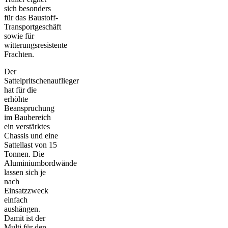
sich besonders
für das Baustoff-
Transportgeschäft
sowie für
witterungsresistente
Frachten.
Der
Sattelpritschenauflieger
hat für die
erhöhte
Beanspruchung
im Baubereich
ein verstärktes
Chassis und eine
Sattellast von 15
Tonnen. Die
Aluminiumbordwände
lassen sich je
nach
Einsatzzweck
einfach
aushängen.
Damit ist der
Multi für den