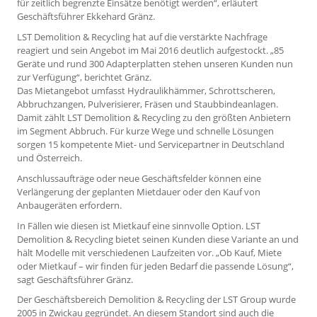
für zeitlich begrenzte Einsätze benötigt werden“, erläutert
Geschäftsführer Ekkehard Gränz.
LST Demolition & Recycling hat auf die verstärkte Nachfrage
reagiert und sein Angebot im Mai 2016 deutlich aufgestockt. „85
Geräte und rund 300 Adapterplatten stehen unseren Kunden nun
zur Verfügung“, berichtet Gränz.
Das Mietangebot umfasst Hydraulikhämmer, Schrottscheren,
Abbruchzangen, Pulverisierer, Fräsen und Staubbindeanlagen.
Damit zählt LST Demolition & Recycling zu den größten Anbietern
im Segment Abbruch. Für kurze Wege und schnelle Lösungen
sorgen 15 kompetente Miet- und Servicepartner in Deutschland
und Österreich.
Anschlussaufträge oder neue Geschäftsfelder können eine
Verlängerung der geplanten Mietdauer oder den Kauf von
Anbaugeräten erfordern.
In Fällen wie diesen ist Mietkauf eine sinnvolle Option. LST
Demolition & Recycling bietet seinen Kunden diese Variante an und
hält Modelle mit verschiedenen Laufzeiten vor. „Ob Kauf, Miete
oder Mietkauf – wir finden für jeden Bedarf die passende Lösung“,
sagt Geschäftsführer Gränz.
Der Geschäftsbereich Demolition & Recycling der LST Group wurde
2005 in Zwickau gegründet. An diesem Standort sind auch die