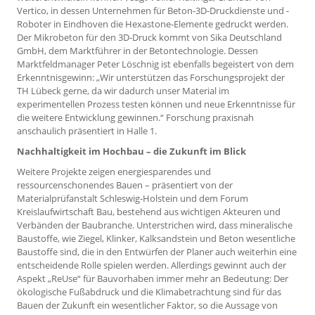
Vertico, in dessen Unternehmen für Beton-3D-Druckdienste und -
Roboter in Eindhoven die Hexastone-Elemente gedruckt werden.
Der Mikrobeton für den 3D-Druck kommt von Sika Deutschland
GmbH, dem Marktführer in der Betontechnologie. Dessen
Marktfeldmanager Peter Löschnig ist ebenfalls begeistert von dem
Erkenntnisgewinn: „Wir unterstützen das Forschungsprojekt der
TH Lübeck gerne, da wir dadurch unser Material im
experimentellen Prozess testen können und neue Erkenntnisse für
die weitere Entwicklung gewinnen.“ Forschung praxisnah
anschaulich präsentiert in Halle 1.
Nachhaltigkeit im Hochbau – die Zukunft im Blick
Weitere Projekte zeigen energiesparendes und
ressourcenschonendes Bauen – präsentiert von der
Materialprüfanstalt Schleswig-Holstein und dem Forum
Kreislaufwirtschaft Bau, bestehend aus wichtigen Akteuren und
Verbänden der Baubranche. Unterstrichen wird, dass mineralische
Baustoffe, wie Ziegel, Klinker, Kalksandstein und Beton wesentliche
Baustoffe sind, die in den Entwürfen der Planer auch weiterhin eine
entscheidende Rolle spielen werden. Allerdings gewinnt auch der
Aspekt „ReUse“ für Bauvorhaben immer mehr an Bedeutung: Der
ökologische Fußabdruck und die Klimabetrachtung sind für das
Bauen der Zukunft ein wesentlicher Faktor, so die Aussage von