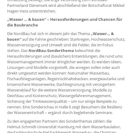
Partnerland Dänemark wird abschließend der Botschaftsrat Mikkel
Hagen Hess unterstreichen.
„Wasser … & bauen“ – Herausforderungen und Chancen für
die Baubranche
Die NordBau hat sich in diesem Jahr das Thema
„Wasser… &
bauen“
auf die Fahne geschrieben: Starkregen, Hochwasserschutz,
Wasserversorgung und Umwelt sind die Felder, die im Fokus
stehen. Das
NordBau-Sonderthema
beleuchtet die
Herausforderungen und (baulichen) Entwicklungen, die rund ums
Wassermanagement immer dringlicher werden. Es werden Ideen,
Lösungen und Modelle vorgestellt, die anregen sollen oder auch
direkt umgesetzt werden können: Naturnaher Wasserbau,
Fischaufstiegsanlagen, Regenrückhaltebecken, energieautarke und
krisensichere Wasserwerke, Dachbegrünung mit verzögertem
Wasserablauf für die weitere Wasserversorgung, Modelle zu
Deichbau und Küstenschutz, Wassergefahrenmanagement,
Sicherung der Trinkwasserqualität – um nur einige Beispiele zu
nennen. Eine Sonderschau in Halle 6 zeigt Besuchern die Resilienz
der Wasserwirtschaft – ergänzt durch begleitende Seminare.
Zu den engagierten Partnern des Sonderthemas zählen: die
Helmut-Schmidt-Universität Hamburg mit dem Wasserbaulabor,
die Fachhochschule Kiel Fachbereich Wasserbau, die Christian-