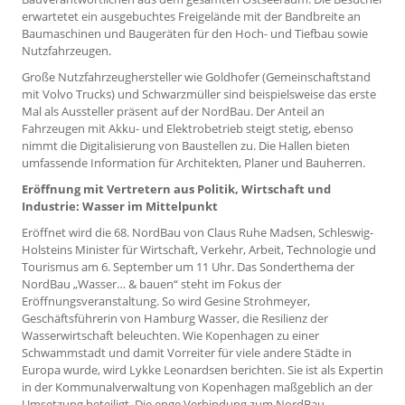
erwartetet ein ausgebuchtes Freigelände mit der Bandbreite an
Baumaschinen und Baugeräten für den Hoch- und Tiefbau sowie
Nutzfahrzeugen.
Große Nutzfahrzeughersteller wie Goldhofer (Gemeinschaftstand
mit Volvo Trucks) und Schwarzmüller sind beispielsweise das erste
Mal als Aussteller präsent auf der NordBau. Der Anteil an
Fahrzeugen mit Akku- und Elektrobetrieb steigt stetig, ebenso
nimmt die Digitalisierung von Baustellen zu. Die Hallen bieten
umfassende Information für Architekten, Planer und Bauherren.
Eröffnung mit Vertretern aus Politik, Wirtschaft und
Industrie: Wasser im Mittelpunkt
Eröffnet wird die 68. NordBau von Claus Ruhe Madsen, Schleswig-
Holsteins Minister für Wirtschaft, Verkehr, Arbeit, Technologie und
Tourismus am 6. September um 11 Uhr. Das Sonderthema der
NordBau „Wasser… & bauen“ steht im Fokus der
Eröffnungsveranstaltung. So wird Gesine Strohmeyer,
Geschäftsführerin von Hamburg Wasser, die Resilienz der
Wasserwirtschaft beleuchten. Wie Kopenhagen zu einer
Schwammstadt und damit Vorreiter für viele andere Städte in
Europa wurde, wird Lykke Leonardsen berichten. Sie ist als Expertin
in der Kommunalverwaltung von Kopenhagen maßgeblich an der
Umsetzung beteiligt. Die enge Verbindung zum NordBau-