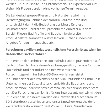
werden – für Haushalte und Unternehmen. Die Experten vor Ort
stehen für Fragen bereit – ohne vorherige Terminvergabe.
Die Landesfachgruppe Fliesen und Natursteine wird ihre
Herbsttagung im Rahmen der NordBau durchführen und
unterstreicht damit die Bedeutung der Messe für diese
Baumaterialien. Parallel dazu präsentieren Anbieter aus dem
Bereich Fliesen, Bad Profile und Bauchemie die breite
Produktpalette. Namhafte Aussteller von Küchen runden das
Angebot für den Innenausbau ab.
Forschungspavillon zeigt wesentlichen Fortschrittsgewinn im
Beton-3D-Druckverfahren
Studierende der Technischen Hochschule Lübeck präsentieren auf
der NordBau den Hexastone-Forschungspavillon, der aus Sicht der
Hochschule und der Industrie einen wesentlichen
Fortschrittsgewinn im Beton-3D-Druckverfahren leistet.
Industriepartner des Projekts sind die Sika Deutschland GmbH, ein
Unternehmen der Spezialitätenchemie für die Baubranche und
produzierende Industrie sowie Vertico, ein niederländisches Start-
up. „Der Forschungspavillon ist für uns interessant, weil wir mit den
Studierenden und ihrem Pavillon die Grenzen des Machbaren im
3D-Betondruck verschieben und unser Knowhow entscheidend
weiterentwickeln können“, sagt Volker Ruitinga, Gründer von