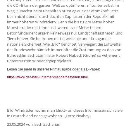
die CO₂-Bilanz der ganzen Welt zu optimieren, mitunter selbst im
Weg. Zunächst beim übereilten Ausstieg aus der Atomkraft, jetzt
beim nicht überall durchdachten Zupflastern der Republik mit
immer höheren Windrädern. Denn die bis zu 270 Meter hohen
Monsterräder mit tonnenschwerem, vier Meter tiefem
Betonfundament ärgern keineswegs nur Landschaftsästheten und
Tierschützer. Sie bedrohen mittlerweile hie und da sogar die
nationale Sicherheit. Wie „Bild“ berichtet, verweigert die Luftwaffe
der Bundeswehr nämlich immer öfter die Zustimmung zu den von
Bundesklimaschutzminister Robert Habeck (Grüne) so vehement
unterstützten Windenergieprojekten.
Lesen Sie mehr in unserer Printausgabe oder als E-Paper:
https://www.der-bau-unternehmer.de/bestellen.html
Bild: Windräder, wohin man blickt– an dieses Bild müssen sich viele
in Deutschland noch gewöhnen. (Foto: Pixabay)
23.05.2024
von Jasch Zacharias