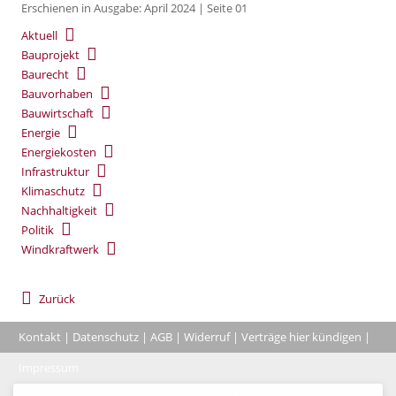
Erschienen in Ausgabe: April 2024 | Seite 01
Aktuell
Bauprojekt
Baurecht
Bauvorhaben
Bauwirtschaft
Energie
Energiekosten
Infrastruktur
Klimaschutz
Nachhaltigkeit
Politik
Windkraftwerk
Zurück
Kontakt
|
Datenschutz
|
AGB
|
Widerruf
|
Verträge hier kündigen
|
|
Impressum
Coo