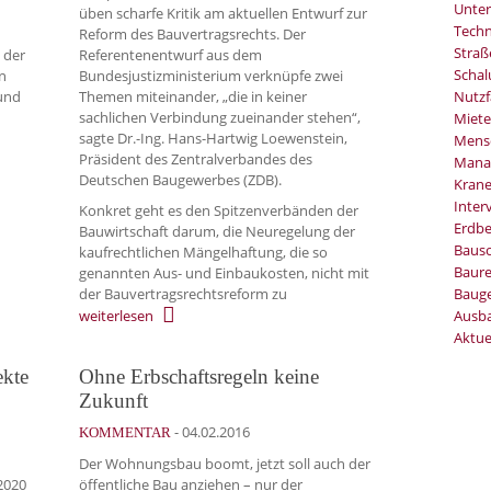
Unter
üben scharfe Kritik am aktuellen Entwurf zur
Techn
Reform des Bauvertragsrechts. Der
Stra
 der
Referentenentwurf aus dem
Schal
n
Bundesjustizministerium verknüpfe zwei
 und
Themen miteinander, „die in keiner
Nutzf
sachlichen Verbindung zueinander stehen“,
Miete
sagte Dr.-Ing. Hans-Hartwig Loewenstein,
Mens
Präsident des Zentralverbandes des
Mana
Deutschen Baugewerbes (ZDB).
Kran
Inter
Konkret geht es den Spitzenverbänden der
Erdb
Bauwirtschaft darum, die Neuregelung der
Baus
kaufrechtlichen Mängelhaftung, die so
Baure
genannten Aus- und Einbaukosten, nicht mit
Bauge
der Bauvertragsrechtsreform zu
Ausb
weiterlesen
Aktue
ekte
Ohne Erbschaftsregeln keine
Zukunft
-
04.02.2016
KOMMENTAR
Der Wohnungsbau boomt, jetzt soll auch der
 2020
öffentliche Bau anziehen – nur der