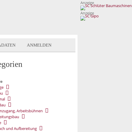
Anzeige
Anzeige
ADATEN
ANMELDEN
egorien
de
ge
au
nal
Bau
nzugang, Arbeitsbühnen
eitungsbau
e
ch und Aufbereitung