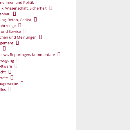
nehmen und Politik
ik, Wissenschaft, Sicherheit
ßenbau
ung, Beton, Gerüst
ahrzeuge
 und Service
chen und Meinungen
gement
e
views, Reportagen, Kommentare
ewegung
oftware
cht
räte
augewerbe
lles