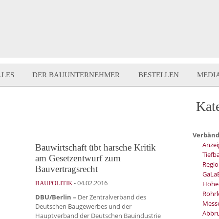
LLES
DER BAUUNTERNEHMER
BESTELLEN
MEDI
Kat
Verbän
Anzei
Bauwirtschaft übt harsche Kritik
Tiefb
am Gesetzentwurf zum
Regio
Bauvertragsrecht
GaLa
-
04.02.2016
BAUPOLITIK
Höhe
Rohrl
DBU/Berlin –
Der Zentralverband des
Mess
Deutschen Baugewerbes und der
Abbru
Hauptverband der Deutschen Bauindustrie