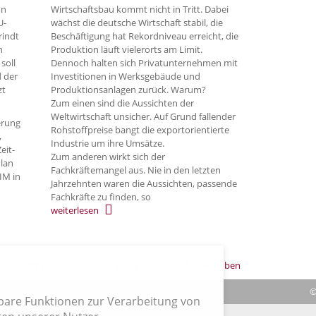
on
Wirtschaftsbau kommt nicht in Tritt. Dabei
U-
wächst die deutsche Wirtschaft stabil, die
rindt
Beschäftigung hat Rekordniveau erreicht, die
n
Produktion läuft vielerorts am Limit.
soll
Dennoch halten sich Privatunternehmen mit
 der
Investitionen in Werksgebäude und
zt
Produktionsanlagen zurück. Warum?
Zum einen sind die Aussichten der
Weltwirtschaft unsicher. Auf Grund fallender
ierung
Rohstoffpreise bangt die exportorientierte
,
Industrie um ihre Umsätze.
eit-
Zum anderen wirkt sich der
Plan
Fachkräftemangel aus. Nie in den letzten
IM in
Jahrzehnten waren die Aussichten, passende
Fachkräfte zu finden, so
weiterlesen
510
511
512
513
514
Nach oben
|
Verträge hier kündigen
|
Impressum
| Cookies
©
hbare Funktionen zur Verarbeitung von