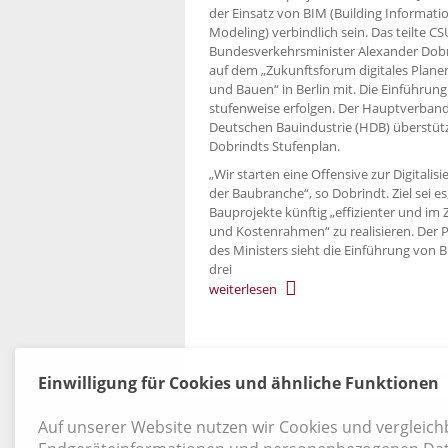
der Einsatz von BIM (Building Informati
Modeling) verbindlich sein. Das teilte CS
Bundesverkehrsminister Alexan­der Dob
auf dem „Zukunftsforum digitales Plane
und Bauen“ in Berlin mit. Die Einführung 
stufenweise erfolgen. Der Hauptverband
Deutschen Bauindustrie (HDB) überstüt
Dobrindts Stufenplan.
„Wir starten eine Offensive zur Digitalis
der Baubranche“, so Dobrindt. Ziel sei es
Bauprojekte künftig „effizienter und im Z
und Kostenrahmen“ zu realisieren. Der 
des Ministers sieht die Einführung von B
drei
weiterlesen
511 / 519
508
509
Einwilligung für Cookies und ähnliche Funktionen
Kontakt
|
Datenschutz
|
AGB
|
Widerruf
Auf unserer Website nutzen wir Cookies und vergleic