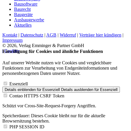
Bausoftware
Baurecht
Baugeräte
Ausbaugewerbe
Aktuelles
Kontakt
|
Datenschutz
|
AGB
|
Widerruf
|
Verträge hier kündigen
|
Impressum
© 2026, Verlag Emminger & Partner GmbH
| Cookies
Einwilligung für Cookies und ähnliche Funktionen
Auf unserer Website nutzen wir Cookies und vergleichbare
Funktionen zur Verarbeitung von Endgeräteinformationen und
personenbezogenen Daten unserer Nutzer.
Essenziell
Details einblenden
für Essenziell
Details ausblenden
für Essenziell
Contao HTTPS CSRF Token
Schützt vor Cross-Site-Request-Forgery Angriffen.
Speicherdauer:
Dieses Cookie bleibt nur für die aktuelle
Browsersitzung bestehen.
PHP SESSION ID