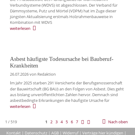
Verbundsysteme (WDVS) ist abgeschlossen. Der Verband für
Dämmsysteme, Putz und Mörtel (VDPM) hat im Zuge dieser
jüngsten Aktualisierung erstmals Holzrahmenbauweise in
Kombination mit WDVS
weiterlesen
Asbest häufigste Todesursache bei Bauberuf-
Krankheiten
26.07.2026
von Redaktion
m Jahr 2025 starben 291 Versicherte der Berufsgenossenschaft
I
der Bauwirtschaft (BG BAU) an den Folgen von Asbest. Dies geht
aus bislang unveröffentlichten Zahlen hervor. Demnach sind
asbestbedingte Erkrankungen die häufigste Ursache für
weiterlesen
1 / 519
1
2
3
4
5
6
7
Nach oben
Kontakt
|
Datenschutz
|
AGB
|
Widerruf
|
Verträge hier kündigen
|
|