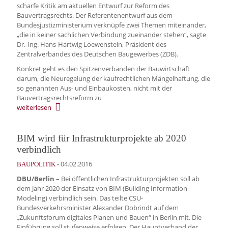
scharfe Kritik am aktuellen Entwurf zur Reform des
Bauvertragsrechts. Der Referentenentwurf aus dem
Bundesjustizministerium verknüpfe zwei Themen miteinander,
„die in keiner sachlichen Verbindung zueinander stehen“, sagte
Dr.-Ing. Hans-Hartwig Loewenstein, Präsident des
Zentralverbandes des Deutschen Baugewerbes (ZDB).
Konkret geht es den Spitzenverbänden der Bauwirtschaft
darum, die Neuregelung der kaufrechtlichen Mängelhaftung, die
so genannten Aus- und Einbaukosten, nicht mit der
Bauvertragsrechtsreform zu
weiterlesen
BIM wird für Infrastrukturprojekte ab 2020
verbindlich
-
04.02.2016
BAUPOLITIK
DBU/Berlin –
Bei öffentlichen Infrastrukturprojekten soll ab
dem Jahr 2020 der Einsatz von BIM (Building Information
Modeling) verbindlich sein. Das teilte CSU-
Bundesverkehrsminister Alexan­der Dobrindt auf dem
„Zukunftsforum digitales Planen und Bauen“ in Berlin mit. Die
Einführung soll stufenweise erfolgen. Der Hauptverband der