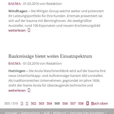
-
01.03.2016
von Redaktion
BAUMA
Windhagen –
Die Wirtgen Group wächst weiter und potenziert
ihr Leistungsportfolio für ihre Kunden. Erstmals präsentiert sie
sich auf der bauma mit Benninghoven. Als zweitgrößter
Aussteller, rund 100 Exponaten und neuem Erscheinungsbild
weiterlesen
Baukreissäge bietet weites Einsatzspektrum
-
01.03.2016
von Redaktion
BAUMA
Hattingen –
Die Avola Maschinenfabrik wird auf der bauma ihre
neue Untertischkapp- und Auftrennsäge Variant 450 vorstellen.
Als traditionsreiches Unternehmen, gegründet im Jahre 1836,
steht der Name Avola für überzeugende technische und
weiterlesen
505 / 519
502
503
504
505
506
507
508
Nach oben
Kontakt
|
Datenschutz
|
AGB
|
Widerruf
|
Verträge hier kündigen
|
|