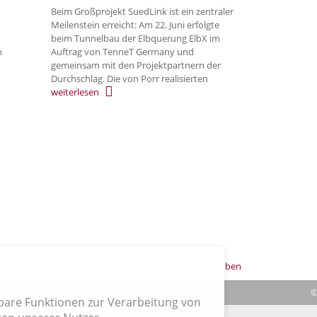
Beim Großprojekt SuedLink ist ein zentraler
Meilenstein erreicht: Am 22. Juni erfolgte
beim Tunnelbau der Elbquerung ElbX im
n
Auftrag von TenneT Germany und
gemeinsam mit den Projektpartnern der
Durchschlag. Die von Porr realisierten
weiterlesen
1
2
3
4
5
6
7
Nach oben
|
Verträge hier kündigen
|
Impressum
| Cookies
©
hbare Funktionen zur Verarbeitung von