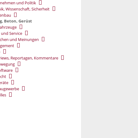
nehmen und Politik
ik, Wissenschaft, Sicherheit
ßenbau
g, Beton, Gerüst
ahrzeuge
 und Service
chen und Meinungen
gement
e
views, Reportagen, Kommentare
ewegung
oftware
cht
räte
augewerbe
lles