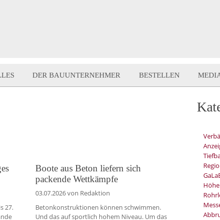
LLES
DER BAUUNTERNEHMER
BESTELLEN
MEDI
Kat
Verb
Anzei
Tiefb
Regio
ges
Boote aus Beton liefern sich
GaLa
packende Wettkämpfe
Höhe
03.07.2026
von Redaktion
Rohrl
Mess
s 27.
Betonkonstruktionen können schwimmen.
Abbru
ände
Und das auf sportlich hohem Niveau. Um das