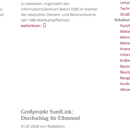
Unter
zu beweisen, organisiert das
Techn
zu
InformationsZentrum Beton (IZB) im Namen
Stra
xit
der deutschen Zement- und Betonindustrie
Schalun
seit 1986 Wettkampffahrten.
Nutzf
weiterlesen
Miete
Mens
Mana
Kran
Inter
Erdb
Baus
Baure
Bauge
Ausb
Aktue
Großprojekt SuedLink:
Durchschlag für Elbtunnel
01.07.2026
von Redaktion