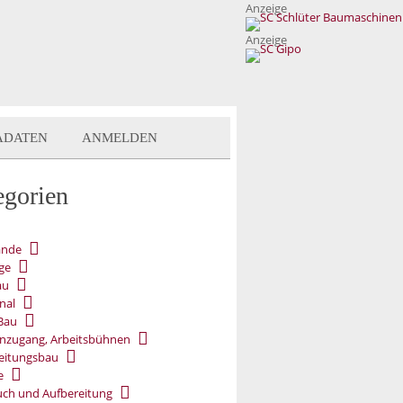
Anzeige
Anzeige
ADATEN
ANMELDEN
egorien
ände
ge
au
nal
Bau
nzugang, Arbeitsbühnen
eitungsbau
e
ch und Aufbereitung