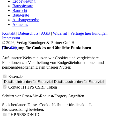
Erdbewegung
Bausoftware
Baurecht
Baugeräte
Ausbaugewerbe
Aktuelles
Kontakt
|
Datenschutz
|
AGB
|
Widerruf
|
Verträge hier kündigen
|
Impressum
© 2026, Verlag Emminger & Partner GmbH
| Cookies
Einwilligung für Cookies und ähnliche Funktionen
Auf unserer Website nutzen wir Cookies und vergleichbare
Funktionen zur Verarbeitung von Endgeräteinformationen und
personenbezogenen Daten unserer Nutzer.
Essenziell
Details einblenden
für Essenziell
Details ausblenden
für Essenziell
Contao HTTPS CSRF Token
Schützt vor Cross-Site-Request-Forgery Angriffen.
Speicherdauer:
Dieses Cookie bleibt nur für die aktuelle
Browsersitzung bestehen.
PHP SESSION ID