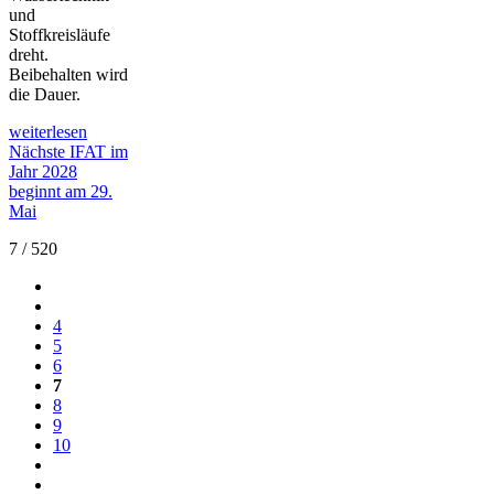
und
Stoffkreisläufe
dreht.
Beibehalten wird
die Dauer.
weiterlesen
Nächste IFAT im
Jahr 2028
beginnt am 29.
Mai
7 / 520
4
5
6
7
8
9
10