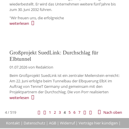
wiederbestellt. Er wird das Unternehmen weitere fünf Jahre bis
zum 30. Juni 2032 führen.
"Wir freuen uns, die erfolgreiche
weiterlesen
Großprojekt SuedLink: Durchschlag für
Elbtunnel
01.07.2026
von Redaktion
Beim Großprojekt SuedLink ist ein zentraler Meilenstein erreicht:
Am 22. Juni erfolgte beim Tunnelbau der Elbquerung ElbX im
Auftrag von TenneT Germany und gemeinsam mit den
Projektpartnern der Durchschlag. Die von Porr realisierten
weiterlesen
4 / 519
1
2
3
4
5
6
7
Nach oben
Kontakt
|
Datenschutz
|
AGB
|
Widerruf
|
Verträge hier kündigen
|
|