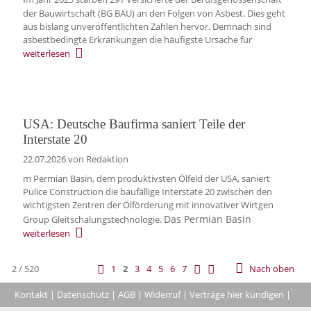
der Bauwirtschaft (BG BAU) an den Folgen von Asbest. Dies geht
aus bislang unveröffentlichten Zahlen hervor. Demnach sind
asbestbedingte Erkrankungen die häufigste Ursache für
weiterlesen
USA: Deutsche Baufirma saniert Teile der
Interstate 20
22.07.2026
von Redaktion
m Permian Basin, dem produktivsten Ölfeld der USA, saniert
Pulice Construction die baufällige Interstate 20 zwischen den
wichtigsten Zentren der Ölförderung mit innovativer Wirtgen
Das Permian Basin
Group Gleitschalungstechnologie.
weiterlesen
2 / 520
1
2
3
4
5
6
7
Nach oben
Kontakt
|
Datenschutz
|
AGB
|
Widerruf
|
Verträge hier kündigen
|
|