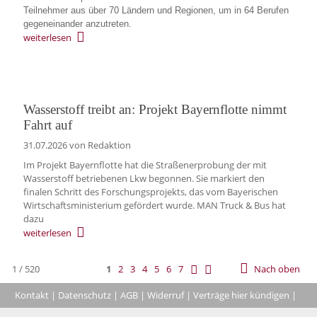
Teilnehmer aus über 70 Ländern und Regionen, um in 64 Berufen
gegeneinander anzutreten.
weiterlesen
Wasserstoff treibt an: Projekt Bayernflotte nimmt
Fahrt auf
31.07.2026
von Redaktion
Im Projekt Bayernflotte hat die Straßenerprobung der mit
Wasserstoff betriebenen Lkw begonnen. Sie markiert den
finalen Schritt des Forschungsprojekts, das vom Bayerischen
Wirtschaftsministerium gefördert wurde. MAN Truck & Bus hat
dazu
weiterlesen
1 / 520
1
2
3
4
5
6
7
Nach oben
Kontakt
|
Datenschutz
|
AGB
|
Widerruf
|
Verträge hier kündigen
|
|