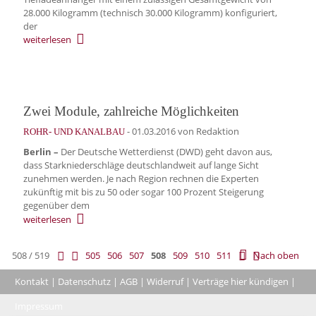
28.000 Kilogramm (technisch 30.000 Kilogramm) konfiguriert,
der
weiterlesen
Zwei Module, zahlreiche Möglichkeiten
-
01.03.2016
von Redaktion
ROHR- UND KANALBAU
Berlin –
Der Deutsche Wetterdienst (DWD) geht davon aus,
dass Starkniederschläge deutschlandweit auf lange Sicht
zunehmen werden. Je nach Region rechnen die Experten
zukünftig mit bis zu 50 oder sogar 100 Prozent Steigerung
gegenüber dem
weiterlesen
508 / 519
505
506
507
508
509
510
511
Nach oben
Kontakt
|
Datenschutz
|
AGB
|
Widerruf
|
Verträge hier kündigen
|
|
Impressum
Coo