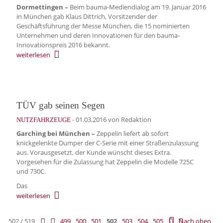
Dormettingen –
Beim bauma-Mediendialog am 19. Januar 2016
in München gab Klaus Dittrich, Vorsitzender der
Geschäftsführung der Messe München, die 15 nominierten
Unternehmen und deren Innovationen für den bauma-
Innovationspreis 2016 bekannt.
weiterlesen
TÜV gab seinen Segen
-
01.03.2016
von Redaktion
NUTZFAHRZEUGE
Garching bei München –
Zeppelin liefert ab sofort
knickgelenkte Dumper der C-Serie mit einer Straßen­zulassung
aus. Vorausgesetzt, der Kunde wünscht dieses Extra.
Vorgesehen für die Zulassung hat Zeppelin die Modelle 725C
und 730C.
Das
weiterlesen
502 / 519
499
500
501
502
503
504
505
Nach oben