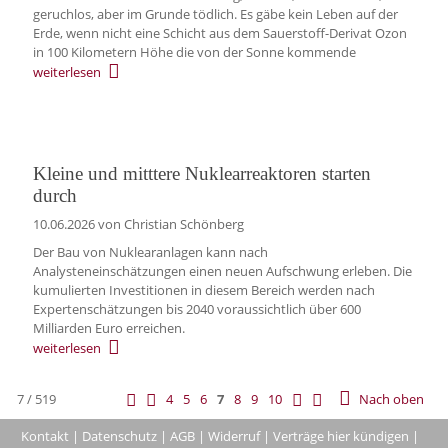
geruchlos, aber im Grunde tödlich. Es gäbe kein Leben auf der
Erde, wenn nicht eine Schicht aus dem Sauerstoff-Derivat Ozon
in 100 Kilometern Höhe die von der Sonne kommende
weiterlesen
Kleine und mitttere Nuklearreaktoren starten
durch
10.06.2026
von Christian Schönberg
Der Bau von Nuklearanlagen kann nach
Analysteneinschätzungen einen neuen Aufschwung erleben. Die
kumulierten Investitionen in diesem Bereich werden nach
Expertenschätzungen bis 2040 voraussichtlich über 600
Milliarden Euro erreichen.
weiterlesen
7 / 519
4
5
6
7
8
9
10
Nach oben
Kontakt
|
Datenschutz
|
AGB
|
Widerruf
|
Verträge hier kündigen
|
|