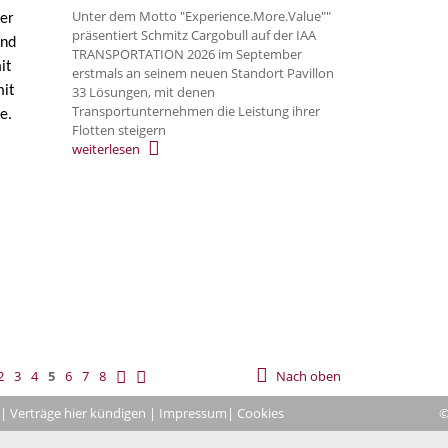
Unter dem Motto "Experience.More.Value""
der
präsentiert Schmitz Cargobull auf der IAA
und
TRANSPORTATION 2026 im September
it
erstmals an seinem neuen Standort Pavillon
mit
33 Lösungen, mit denen
Transportunternehmen die Leistung ihrer
e.
Flotten steigern
weiterlesen
2
3
4
5
6
7
8
Nach oben
|
Verträge hier kündigen
|
Impressum
| Cookies
©