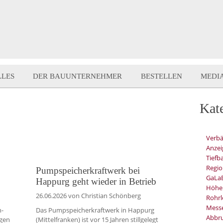
LLES
DER BAUUNTERNEHMER
BESTELLEN
MEDI
Kat
Verb
Anzei
Tiefb
Regio
Pumpspeicherkraftwerk bei
GaLa
Happurg geht wieder in Betrieb
Höhe
26.06.2026
von Christian Schönberg
Rohrl
Mess
n-
Das Pumpspeicherkraftwerk in Happurg
Abbru
ngen
(Mittelfranken) ist vor 15 Jahren stillgelegt