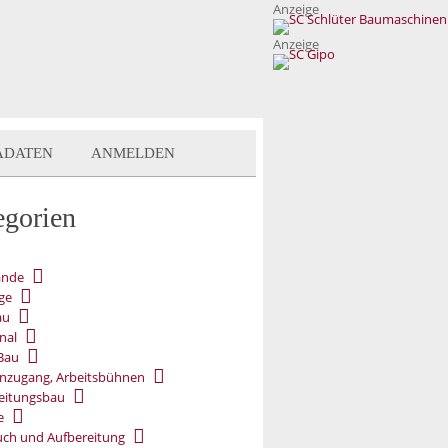
Anzeige
Anzeige
ADATEN
ANMELDEN
egorien
ände
ge
au
nal
Bau
nzugang, Arbeitsbühnen
eitungsbau
e
ch und Aufbereitung