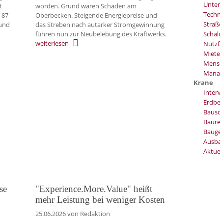
Unter
t
worden. Grund waren Schäden am
Techn
 87
Oberbecken. Steigende Energiepreise und
Stra
und
das Streben nach autarker Stromgewinnung
führen nun zur Neubelebung des Kraftwerks.
Schal
weiterlesen
Nutzf
Miete
Mens
Mana
Krane
Inter
Erdb
Baus
Baure
Bauge
Ausb
Aktue
se
"Experience.More.Value" heißt
mehr Leistung bei weniger Kosten
25.06.2026
von Redaktion