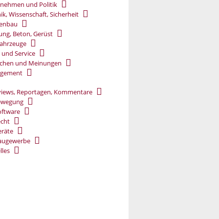
nehmen und Politik
ik, Wissenschaft, Sicherheit
ßenbau
ung, Beton, Gerüst
ahrzeuge
 und Service
chen und Meinungen
gement
views, Reportagen, Kommentare
ewegung
oftware
cht
räte
augewerbe
lles