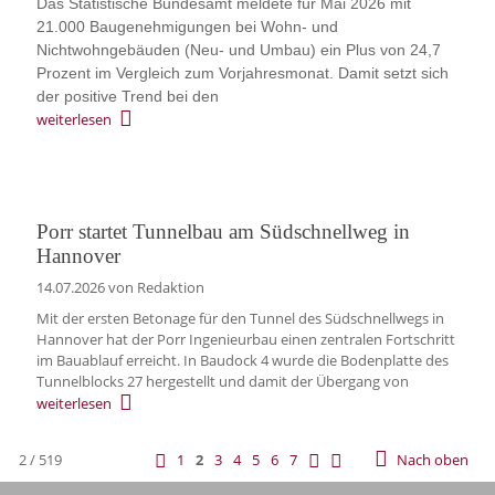
Das Statistische Bundesamt meldete für Mai 2026 mit
21.000 Baugenehmigungen bei Wohn- und
Nichtwohngebäuden (Neu- und Umbau) ein Plus von 24,7
Prozent im Vergleich zum Vorjahresmonat. Damit setzt sich
der positive Trend bei den
weiterlesen
Porr startet Tunnelbau am Südschnellweg in
Hannover
14.07.2026
von Redaktion
Mit der ersten Betonage für den Tunnel des Südschnellwegs in
Hannover hat der Porr Ingenieurbau einen zentralen Fortschritt
im Bauablauf erreicht. In Baudock 4 wurde die Bodenplatte des
Tunnelblocks 27 hergestellt und damit der Übergang von
weiterlesen
2 / 519
1
2
3
4
5
6
7
Nach oben