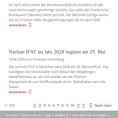
Im April 2026 sind in der Bundesrepublik Deutschland 20 200
neue Wohnungen genehmigt worden. Das teilte das Statistische
Bundesamt (Destatis) Mitte Juni mit. Der Behörde zufolge waren
das 9,2 Prozent mehr Baugenehmigungen als im April 2025.
weiterlesen
Nächste IFAT im Jahr 2028 beginnt am 29. Mai
10.06.2026
von Christian Schönberg
Die nächste IFAT in München wird 2028 am 29. Mai eröffnet. Das
kündigten die Veranstalter nach Ablauf der diesjährigen
Gewerbeschau an, die sich wieder um die Themen
Wassertechnik und Stoffkreisläufe dreht. Beibehalten wird die
Dauer.
weiterlesen
7 / 520
4
5
6
7
8
9
10
Nach oben
Kontakt
|
Datenschutz
|
AGB
|
Widerruf
|
Verträge hier kündigen
|
|