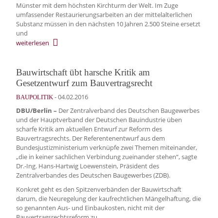
Münster mit dem höchsten Kirchturm der Welt. Im Zuge
umfassender Restaurierungsarbeiten an der mittelalterlichen
Substanz müssen in den nächsten 10 Jahren 2.500 Steine ersetzt
und
weiterlesen
Bauwirtschaft übt harsche Kritik am
Gesetzentwurf zum Bauvertragsrecht
-
04.02.2016
BAUPOLITIK
DBU/Berlin –
Der Zentralverband des Deutschen Baugewerbes
und der Hauptverband der Deutschen Bauindustrie üben
scharfe Kritik am aktuellen Entwurf zur Reform des
Bauvertragsrechts. Der Referentenentwurf aus dem
Bundesjustizministerium verknüpfe zwei Themen miteinander,
„die in keiner sachlichen Verbindung zueinander stehen“, sagte
Dr.-Ing. Hans-Hartwig Loewenstein, Präsident des
Zentralverbandes des Deutschen Baugewerbes (ZDB).
Konkret geht es den Spitzenverbänden der Bauwirtschaft
darum, die Neuregelung der kaufrechtlichen Mängelhaftung, die
so genannten Aus- und Einbaukosten, nicht mit der
Bauvertragsrechtsreform zu