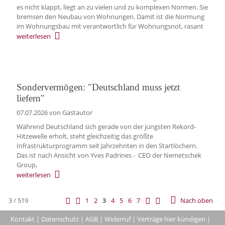
es nicht klappt, liegt an zu vielen und zu komplexen Normen. Sie
bremsen den Neubau von Wohnungen. Damit ist die Normung
im Wohnungsbau mit verantwortlich für Wohnungsnot, rasant
weiterlesen
Sondervermögen: "Deutschland muss jetzt
liefern"
07.07.2026
von Gastautor
Während Deutschland sich gerade von der jüngsten Rekord-
Hitzewelle erholt, steht gleichzeitig das größte
Infrastrukturprogramm seit Jahrzehnten in den Startlöchern.
Das ist nach Ansicht von Yves Padrines - CEO der Nemetschek
Group,
weiterlesen
3 / 519
1
2
3
4
5
6
7
Nach oben
Kontakt
|
Datenschutz
|
AGB
|
Widerruf
|
Verträge hier kündigen
|
|