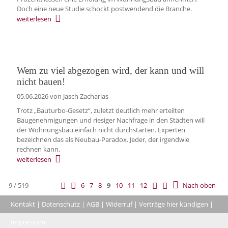
Doch eine neue Studie schockt postwendend die Branche.
weiterlesen
Wem zu viel abgezogen wird, der kann und will
nicht bauen!
05.06.2026
von Jasch Zacharias
Trotz „Bauturbo-Gesetz“, zuletzt deutlich mehr erteilten
Baugenehmigungen und riesiger Nachfrage in den Städten will
der Wohnungsbau einfach nicht durchstarten. Experten
bezeichnen das als Neubau-Paradox. Jeder, der irgendwie
rechnen kann,
weiterlesen
9 / 519
6
7
8
9
10
11
12
Nach oben
Kontakt
|
Datenschutz
|
AGB
|
Widerruf
|
Verträge hier kündigen
|
|
Impressum
Coo