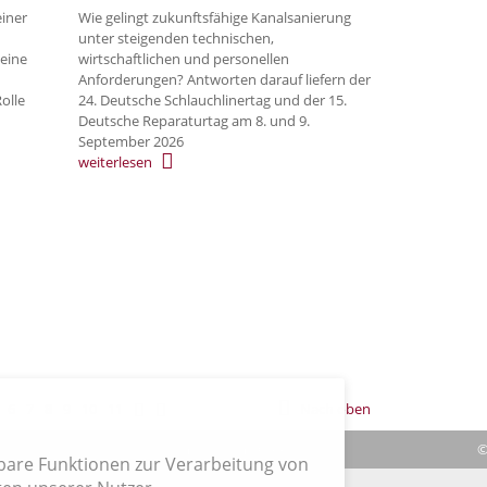
einer
Wie gelingt zukunftsfähige Kanalsanierung
unter steigenden technischen,
eine
wirtschaftlichen und personellen
Anforderungen? Antworten darauf liefern der
olle
24. Deutsche Schlauchlinertag und der 15.
Deutsche Reparaturtag am 8. und 9.
September 2026
weiterlesen
6
7
8
9
10
11
Nach oben
|
Verträge hier kündigen
|
Impressum
| Cookies
©
hbare Funktionen zur Verarbeitung von