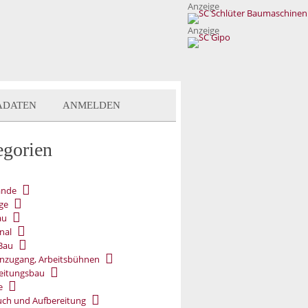
Anzeige
Anzeige
ADATEN
ANMELDEN
egorien
ände
ge
au
nal
Bau
nzugang, Arbeitsbühnen
eitungsbau
e
ch und Aufbereitung