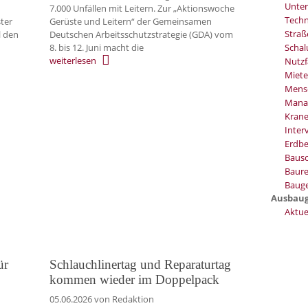
Unter
7.000 Unfällen mit Leitern. Zur „Aktionswoche
Techn
ster
Gerüste und Leitern“ der Gemeinsamen
Stra
l den
Deutschen Arbeitsschutzstrategie (GDA) vom
8. bis 12. Juni macht die
Schal
weiterlesen
Nutzf
Miete
Mens
Mana
Kran
Inter
Erdb
Baus
Baure
Bauge
Ausbau
Aktue
ür
Schlauchlinertag und Reparaturtag
kommen wieder im Doppelpack
05.06.2026
von Redaktion