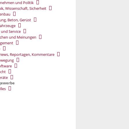
nehmen und Politik
ik, Wissenschaft, Sicherheit
ßenbau
ung, Beton, Gerüst
ahrzeuge
 und Service
chen und Meinungen
gement
e
views, Reportagen, Kommentare
ewegung
oftware
cht
räte
gewerbe
lles