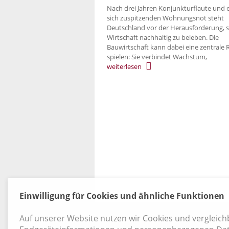
Nach drei Jahren Konjunkturflaute und 
sich zuspitzenden Wohnungsnot steht
Deutschland vor der Herausforderung, s
Wirtschaft nachhaltig zu beleben. Die
Bauwirtschaft kann dabei eine zentrale R
spielen: Sie verbindet Wachstum,
weiterlesen
8 / 519
5
Einwilligung für Cookies und ähnliche Funktionen
Kontakt
|
Datenschutz
|
AGB
|
Widerruf
Auf unserer Website nutzen wir Cookies und vergleic