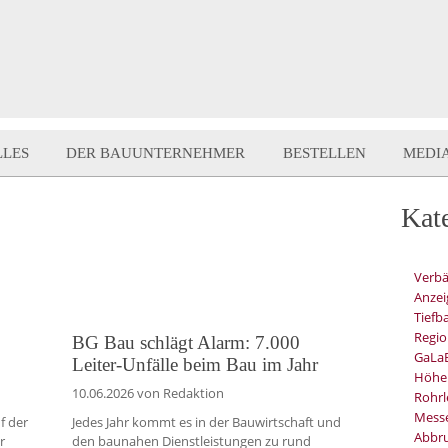
LLES
DER BAUUNTERNEHMER
BESTELLEN
MEDI
Kat
Verb
Anzei
Tiefb
Regio
BG Bau schlägt Alarm: 7.000
GaLa
Leiter-Unfälle beim Bau im Jahr
Höhe
10.06.2026
von Redaktion
Rohrl
Mess
f der
Jedes Jahr kommt es in der Bauwirtschaft und
Abbru
r
den baunahen Dienstleistungen zu rund