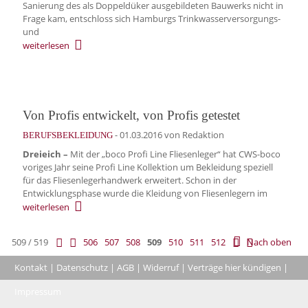
Sanierung des als Doppeldüker ausgebildeten Bauwerks nicht in
Frage kam, entschloss sich Hamburgs Trinkwasserversorgungs-
und
weiterlesen
Von Profis entwickelt, von Profis getestet
-
01.03.2016
von Redaktion
BERUFSBEKLEIDUNG
Dreieich –
Mit der „boco Profi Line Fliesenleger“ hat CWS-boco
voriges Jahr seine Profi Line Kollektion um Bekleidung speziell
für das Fliesenlegerhandwerk erweitert. Schon in der
Entwicklungsphase wurde die Kleidung von Fliesenlegern im
weiterlesen
509 / 519
506
507
508
509
510
511
512
Nach oben
Kontakt
|
Datenschutz
|
AGB
|
Widerruf
|
Verträge hier kündigen
|
|
Impressum
Coo