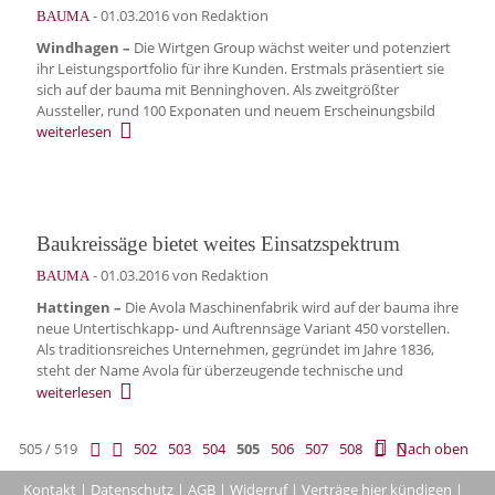
-
01.03.2016
von Redaktion
BAUMA
Windhagen –
Die Wirtgen Group wächst weiter und potenziert
ihr Leistungsportfolio für ihre Kunden. Erstmals präsentiert sie
sich auf der bauma mit Benninghoven. Als zweitgrößter
Aussteller, rund 100 Exponaten und neuem Erscheinungsbild
weiterlesen
Baukreissäge bietet weites Einsatzspektrum
-
01.03.2016
von Redaktion
BAUMA
Hattingen –
Die Avola Maschinenfabrik wird auf der bauma ihre
neue Untertischkapp- und Auftrennsäge Variant 450 vorstellen.
Als traditionsreiches Unternehmen, gegründet im Jahre 1836,
steht der Name Avola für überzeugende technische und
weiterlesen
505 / 519
502
503
504
505
506
507
508
Nach oben
Kontakt
|
Datenschutz
|
AGB
|
Widerruf
|
Verträge hier kündigen
|
|