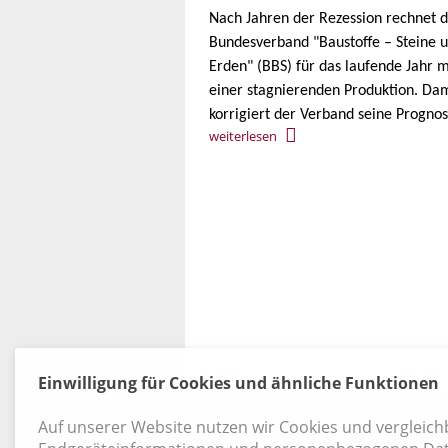
Nach Jahren der Rezession rechnet 
Bundesverband "Baustoffe – Steine 
Erden" (BBS) für das laufende Jahr m
einer stagnierenden Produktion. Da
korrigiert der Verband seine Prognos
weiterlesen
5 / 519
Einwilligung für Cookies und ähnliche Funktionen
Kontakt
|
Datenschutz
|
AGB
|
Widerruf
Auf unserer Website nutzen wir Cookies und vergleic