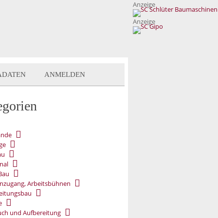
Anzeige
Anzeige
ADATEN
ANMELDEN
egorien
ände
ge
au
nal
Bau
nzugang, Arbeitsbühnen
eitungsbau
e
ch und Aufbereitung