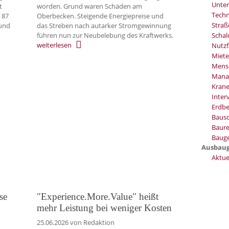
Unter
t
worden. Grund waren Schäden am
Techn
 87
Oberbecken. Steigende Energiepreise und
Stra
und
das Streben nach autarker Stromgewinnung
führen nun zur Neubelebung des Kraftwerks.
Schal
weiterlesen
Nutzf
Miete
Mens
Mana
Kran
Inter
Erdb
Baus
Baure
Bauge
Ausbau
Aktue
se
"Experience.More.Value" heißt
mehr Leistung bei weniger Kosten
25.06.2026
von Redaktion