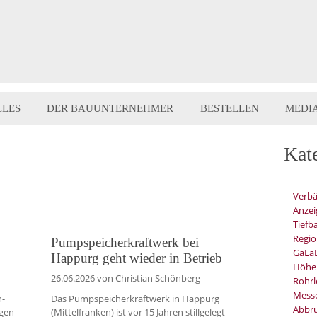
LLES
DER BAUUNTERNEHMER
BESTELLEN
MEDI
Kat
Verb
Anzei
Tiefb
Regio
Pumpspeicherkraftwerk bei
GaLa
Happurg geht wieder in Betrieb
Höhe
26.06.2026
von Christian Schönberg
Rohrl
Mess
n-
Das Pumpspeicherkraftwerk in Happurg
Abbru
ngen
(Mittelfranken) ist vor 15 Jahren stillgelegt