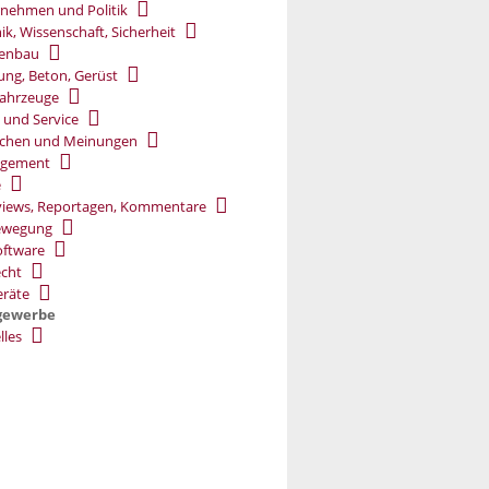
nehmen und Politik
ik, Wissenschaft, Sicherheit
ßenbau
ung, Beton, Gerüst
ahrzeuge
 und Service
chen und Meinungen
gement
e
views, Reportagen, Kommentare
ewegung
oftware
cht
räte
gewerbe
lles