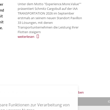
Unter dem Motto "Experience.More.Value""
der
präsentiert Schmitz Cargobull auf der IAA
und
TRANSPORTATION 2026 im September
it
erstmals an seinem neuen Standort Pavillon
mit
33 Lösungen, mit denen
Transportunternehmen die Leistung ihrer
e.
Flotten steigern
weiterlesen
2
3
4
5
6
7
8
Nach oben
|
Verträge hier kündigen
|
Impressum
| Cookies
©
hbare Funktionen zur Verarbeitung von